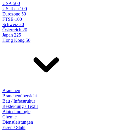
USA 500
US Tech 100
Eurozone 50
FTSE-100
Schweiz 20
Österreich 20
Japan 225
Hong Kong 50
Branchen
Branchenübersicht
Bau / Infrastrukur
Bekleidung / Textil
Biotechnologie
Chemie
Dienstleistungen
Eisen / Stahl