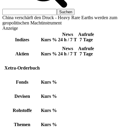
China verschärft den Druck - Heavy Rare Earths werden zum
geopolitischen Machtinstrument
Anzeige
News
Aufrufe
Indizes
Kurs
%
24 h / 7 T
7 Tage
News
Aufrufe
Aktien
Kurs
%
24 h / 7 T
7 Tage
Xetra-Orderbuch
Fonds
Kurs
%
Devisen
Kurs
%
Rohstoffe
Kurs
%
Themen
Kurs
%