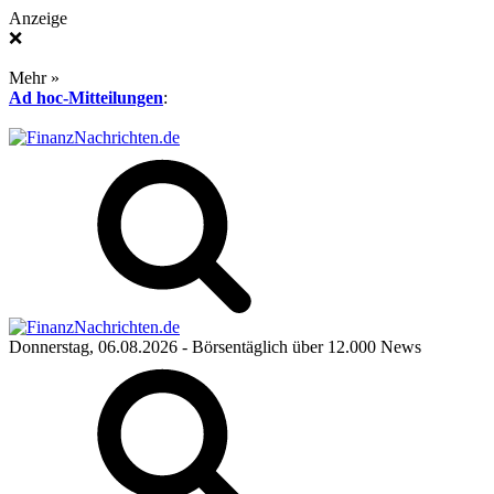
Anzeige
❌
Mehr »
Ad hoc-Mitteilungen
:
Donnerstag, 06.08.2026
- Börsentäglich über 12.000 News