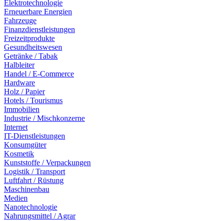
Elektrotechnologie
Erneuerbare Energien
Fahrzeuge
Finanzdienstleistungen
Freizeitprodukte
Gesundheitswesen
Getränke / Tabak
Halbleiter
Handel / E-Commerce
Hardware
Holz / Papier
Hotels / Tourismus
Immobilien
Industrie / Mischkonzerne
Internet
IT-Dienstleistungen
Konsumgüter
Kosmetik
Kunststoffe / Verpackungen
Logistik / Transport
Luftfahrt / Rüstung
Maschinenbau
Medien
Nanotechnologie
Nahrungsmittel / Agrar