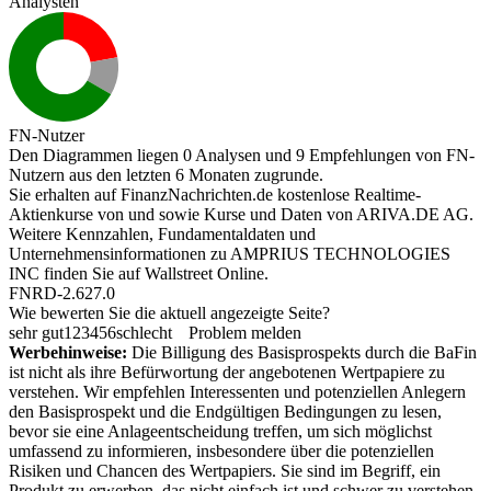
Analysten
FN-Nutzer
Den Diagrammen liegen 0 Analysen und 9 Empfehlungen von FN-
Nutzern aus den letzten 6 Monaten zugrunde.
Sie erhalten auf FinanzNachrichten.de kostenlose Realtime-
Aktienkurse von
und
sowie Kurse und Daten von
ARIVA.DE AG
.
Weitere Kennzahlen, Fundamentaldaten und
Unternehmensinformationen zu AMPRIUS TECHNOLOGIES
INC finden Sie auf
Wallstreet Online
.
FNRD-2.627.0
Wie bewerten Sie die aktuell angezeigte Seite?
sehr gut
1
2
3
4
5
6
schlecht
Problem melden
Werbehinweise:
Die Billigung des Basisprospekts durch die BaFin
ist nicht als ihre Befürwortung der angebotenen Wertpapiere zu
verstehen. Wir empfehlen Interessenten und potenziellen Anlegern
den Basisprospekt und die Endgültigen Bedingungen zu lesen,
bevor sie eine Anlageentscheidung treffen, um sich möglichst
umfassend zu informieren, insbesondere über die potenziellen
Risiken und Chancen des Wertpapiers. Sie sind im Begriff, ein
Produkt zu erwerben, das nicht einfach ist und schwer zu verstehen