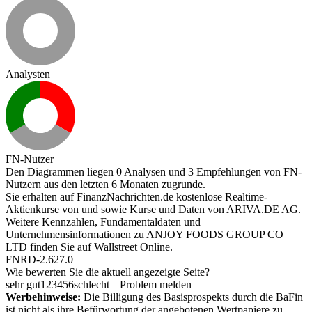
Analysten
FN-Nutzer
Den Diagrammen liegen 0 Analysen und 3 Empfehlungen von FN-
Nutzern aus den letzten 6 Monaten zugrunde.
Sie erhalten auf FinanzNachrichten.de kostenlose Realtime-
Aktienkurse von
und
sowie Kurse und Daten von
ARIVA.DE AG
.
Weitere Kennzahlen, Fundamentaldaten und
Unternehmensinformationen zu ANJOY FOODS GROUP CO
LTD finden Sie auf
Wallstreet Online
.
FNRD-2.627.0
Wie bewerten Sie die aktuell angezeigte Seite?
sehr gut
1
2
3
4
5
6
schlecht
Problem melden
Werbehinweise:
Die Billigung des Basisprospekts durch die BaFin
ist nicht als ihre Befürwortung der angebotenen Wertpapiere zu