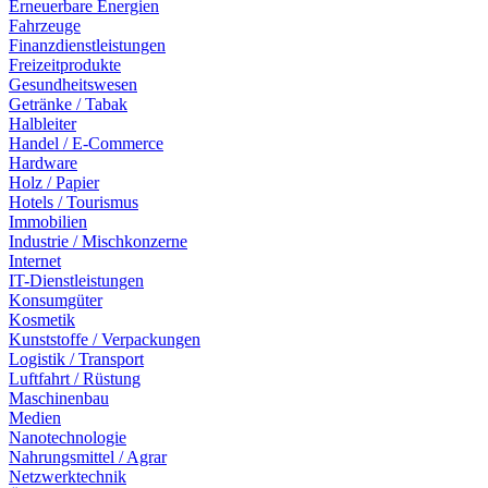
Erneuerbare Energien
Fahrzeuge
Finanzdienstleistungen
Freizeitprodukte
Gesundheitswesen
Getränke / Tabak
Halbleiter
Handel / E-Commerce
Hardware
Holz / Papier
Hotels / Tourismus
Immobilien
Industrie / Mischkonzerne
Internet
IT-Dienstleistungen
Konsumgüter
Kosmetik
Kunststoffe / Verpackungen
Logistik / Transport
Luftfahrt / Rüstung
Maschinenbau
Medien
Nanotechnologie
Nahrungsmittel / Agrar
Netzwerktechnik