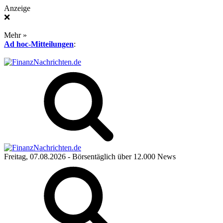
Anzeige
❌
Mehr »
Ad hoc-Mitteilungen
:
Freitag, 07.08.2026
- Börsentäglich über 12.000 News