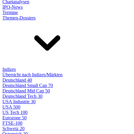
Chartanalysen
IPO-News
Termine
Themen-Dossiers
Indizes
Übersicht nach Indizes/Märkten
Deutschland 40
Deutschland Small Cap 70
Deutschland Mid Cap 50
Deutschland Tech 30
USA Industrie 30
USA 500
US Tech 100
Eurozone 50
FTSE-100
Schweiz 20
Österreich 20