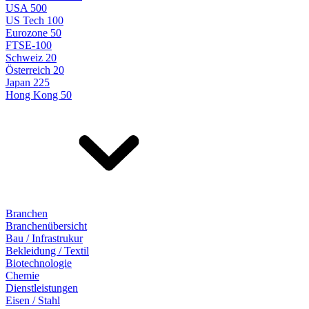
USA 500
US Tech 100
Eurozone 50
FTSE-100
Schweiz 20
Österreich 20
Japan 225
Hong Kong 50
Branchen
Branchenübersicht
Bau / Infrastrukur
Bekleidung / Textil
Biotechnologie
Chemie
Dienstleistungen
Eisen / Stahl