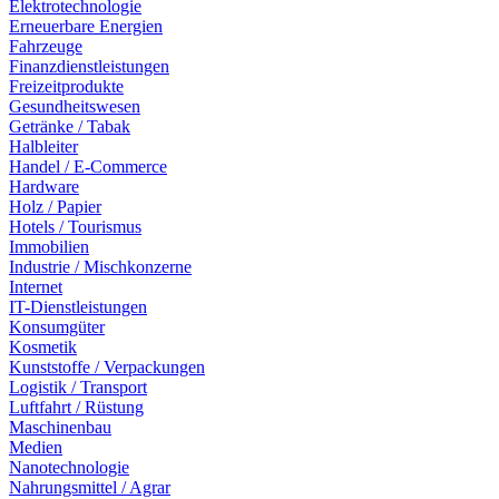
Elektrotechnologie
Erneuerbare Energien
Fahrzeuge
Finanzdienstleistungen
Freizeitprodukte
Gesundheitswesen
Getränke / Tabak
Halbleiter
Handel / E-Commerce
Hardware
Holz / Papier
Hotels / Tourismus
Immobilien
Industrie / Mischkonzerne
Internet
IT-Dienstleistungen
Konsumgüter
Kosmetik
Kunststoffe / Verpackungen
Logistik / Transport
Luftfahrt / Rüstung
Maschinenbau
Medien
Nanotechnologie
Nahrungsmittel / Agrar