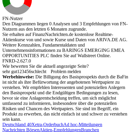
FN-Nutzer
Den Diagrammen liegen 0 Analysen und 3 Empfehlungen von FN-
Nutzern aus den letzten 6 Monaten zugrunde.
Sie erhalten auf FinanzNachrichten.de kostenlose Realtime-
Aktienkurse von
und
sowie Kurse und Daten von
ARIVA.DE AG
.
Weitere Kennzahlen, Fundamentaldaten und
Unternehmensinformationen zu BARINGS EMERGING EMEA
OPPORTUNITIES PLC finden Sie auf
Wallstreet Online
.
FNRD-2.627.0
Wie bewerten Sie die aktuell angezeigte Seite?
sehr gut
1
2
3
4
5
6
schlecht
Problem melden
Werbehinweise:
Die Billigung des Basisprospekts durch die BaFin
ist nicht als ihre Befürwortung der angebotenen Wertpapiere zu
verstehen. Wir empfehlen Interessenten und potenziellen Anlegern
den Basisprospekt und die Endgültigen Bedingungen zu lesen,
bevor sie eine Anlageentscheidung treffen, um sich möglichst
umfassend zu informieren, insbesondere über die potenziellen
Risiken und Chancen des Wertpapiers. Sie sind im Begriff, ein
Produkt zu erwerben, das nicht einfach ist und schwer zu verstehen
sein kann.
Deutschland 40
Xetra-Orderbuch
Ad hoc-Mitteilungen
Nachrichten Börsen
Aktien-Empfehlungen
Branchen