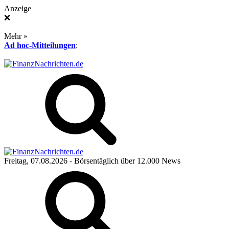
Anzeige
❌
Mehr »
Ad hoc-Mitteilungen
:
Freitag, 07.08.2026
- Börsentäglich über 12.000 News