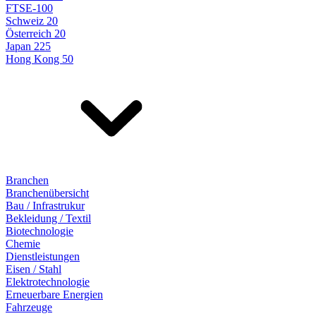
FTSE-100
Schweiz 20
Österreich 20
Japan 225
Hong Kong 50
Branchen
Branchenübersicht
Bau / Infrastrukur
Bekleidung / Textil
Biotechnologie
Chemie
Dienstleistungen
Eisen / Stahl
Elektrotechnologie
Erneuerbare Energien
Fahrzeuge