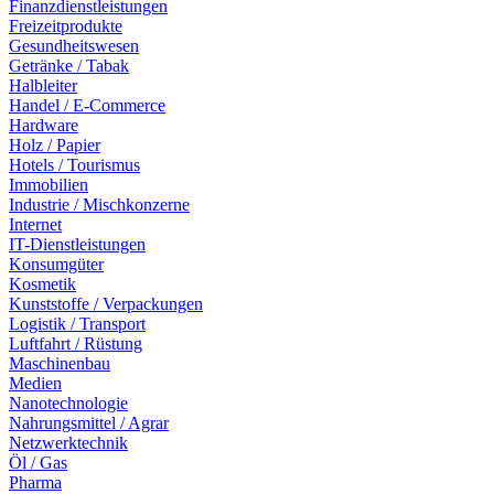
Finanzdienstleistungen
Freizeitprodukte
Gesundheitswesen
Getränke / Tabak
Halbleiter
Handel / E-Commerce
Hardware
Holz / Papier
Hotels / Tourismus
Immobilien
Industrie / Mischkonzerne
Internet
IT-Dienstleistungen
Konsumgüter
Kosmetik
Kunststoffe / Verpackungen
Logistik / Transport
Luftfahrt / Rüstung
Maschinenbau
Medien
Nanotechnologie
Nahrungsmittel / Agrar
Netzwerktechnik
Öl / Gas
Pharma