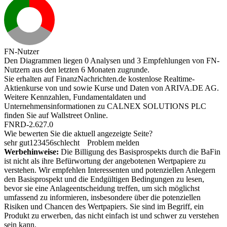
FN-Nutzer
Den Diagrammen liegen 0 Analysen und 3 Empfehlungen von FN-
Nutzern aus den letzten 6 Monaten zugrunde.
Sie erhalten auf FinanzNachrichten.de kostenlose Realtime-
Aktienkurse von
und
sowie Kurse und Daten von
ARIVA.DE AG
.
Weitere Kennzahlen, Fundamentaldaten und
Unternehmensinformationen zu CALNEX SOLUTIONS PLC
finden Sie auf
Wallstreet Online
.
FNRD-2.627.0
Wie bewerten Sie die aktuell angezeigte Seite?
sehr gut
1
2
3
4
5
6
schlecht
Problem melden
Werbehinweise:
Die Billigung des Basisprospekts durch die BaFin
ist nicht als ihre Befürwortung der angebotenen Wertpapiere zu
verstehen. Wir empfehlen Interessenten und potenziellen Anlegern
den Basisprospekt und die Endgültigen Bedingungen zu lesen,
bevor sie eine Anlageentscheidung treffen, um sich möglichst
umfassend zu informieren, insbesondere über die potenziellen
Risiken und Chancen des Wertpapiers. Sie sind im Begriff, ein
Produkt zu erwerben, das nicht einfach ist und schwer zu verstehen
sein kann.