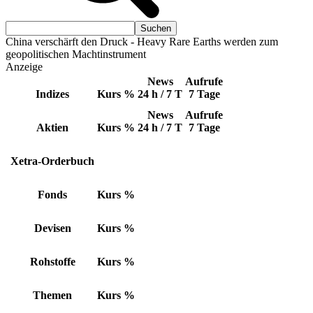
China verschärft den Druck - Heavy Rare Earths werden zum
geopolitischen Machtinstrument
Anzeige
News
Aufrufe
Indizes
Kurs
%
24 h / 7 T
7 Tage
News
Aufrufe
Aktien
Kurs
%
24 h / 7 T
7 Tage
Xetra-Orderbuch
Fonds
Kurs
%
Devisen
Kurs
%
Rohstoffe
Kurs
%
Themen
Kurs
%