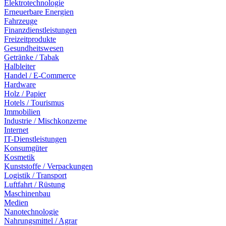
Elektrotechnologie
Erneuerbare Energien
Fahrzeuge
Finanzdienstleistungen
Freizeitprodukte
Gesundheitswesen
Getränke / Tabak
Halbleiter
Handel / E-Commerce
Hardware
Holz / Papier
Hotels / Tourismus
Immobilien
Industrie / Mischkonzerne
Internet
IT-Dienstleistungen
Konsumgüter
Kosmetik
Kunststoffe / Verpackungen
Logistik / Transport
Luftfahrt / Rüstung
Maschinenbau
Medien
Nanotechnologie
Nahrungsmittel / Agrar