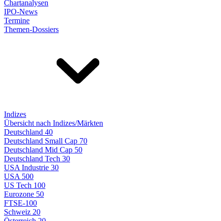
Chartanalysen
IPO-News
Termine
Themen-Dossiers
Indizes
Übersicht nach Indizes/Märkten
Deutschland 40
Deutschland Small Cap 70
Deutschland Mid Cap 50
Deutschland Tech 30
USA Industrie 30
USA 500
US Tech 100
Eurozone 50
FTSE-100
Schweiz 20
Österreich 20