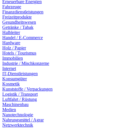
Erneuerbare Energien
Fahrzeuge
Finanzdienstleistungen
Freizeitprodukte
Gesundheitswesen
Getränke / Tabak
Halbleiter
Handel / E-Commerce
Hardware
Holz / Papier
Hotels / Tourismus
Immobilien
Industrie / Mischkonzerne
Internet
IT-Dienstleistungen
Konsumgüter
Kosmetik
Kunststoffe / Verpackungen
Logistik / Transport
Luftfahrt / Rüstung
Maschinenbau
Medien
Nanotechnologie
Nahrungsmittel / Agrar
Netzwerktechnik