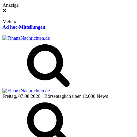
Anzeige
❌
Mehr »
Ad hoc-Mitteilungen
:
Freitag, 07.08.2026
- Börsentäglich über 12.000 News