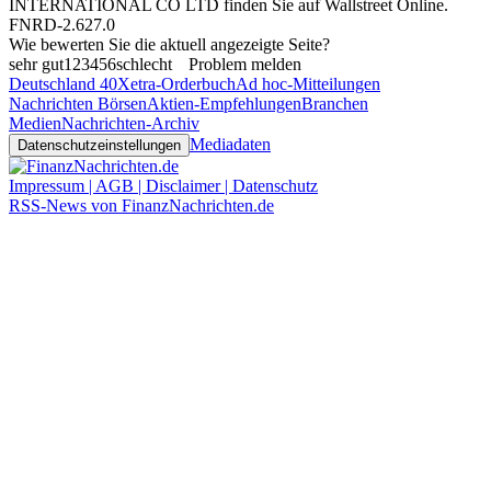
INTERNATIONAL CO LTD finden Sie auf
Wallstreet Online
.
FNRD-2.627.0
Wie bewerten Sie die aktuell angezeigte Seite?
sehr gut
1
2
3
4
5
6
schlecht
Problem melden
Deutschland 40
Xetra-Orderbuch
Ad hoc-Mitteilungen
Nachrichten Börsen
Aktien-Empfehlungen
Branchen
Medien
Nachrichten-Archiv
Mediadaten
Datenschutzeinstellungen
Impressum | AGB | Disclaimer | Datenschutz
RSS-News von FinanzNachrichten.de