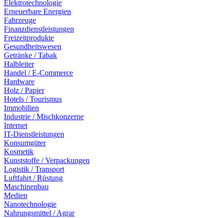
Elektrotechnologie
Erneuerbare Energien
Fahrzeuge
Finanzdienstleistungen
Freizeitprodukte
Gesundheitswesen
Getränke / Tabak
Halbleiter
Handel / E-Commerce
Hardware
Holz / Papier
Hotels / Tourismus
Immobilien
Industrie / Mischkonzerne
Internet
IT-Dienstleistungen
Konsumgüter
Kosmetik
Kunststoffe / Verpackungen
Logistik / Transport
Luftfahrt / Rüstung
Maschinenbau
Medien
Nanotechnologie
Nahrungsmittel / Agrar