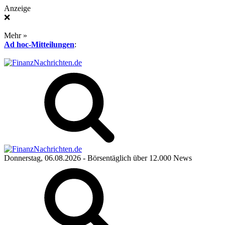
Anzeige
❌
Mehr »
Ad hoc-Mitteilungen
:
Donnerstag, 06.08.2026
- Börsentäglich über 12.000 News