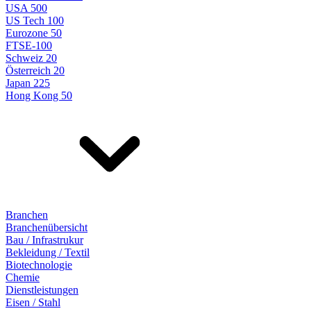
USA 500
US Tech 100
Eurozone 50
FTSE-100
Schweiz 20
Österreich 20
Japan 225
Hong Kong 50
Branchen
Branchenübersicht
Bau / Infrastrukur
Bekleidung / Textil
Biotechnologie
Chemie
Dienstleistungen
Eisen / Stahl