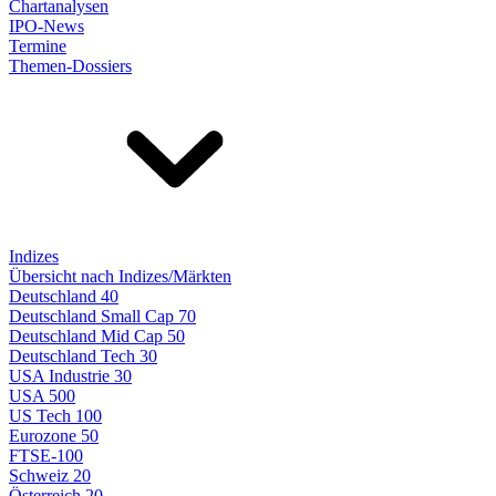
Chartanalysen
IPO-News
Termine
Themen-Dossiers
Indizes
Übersicht nach Indizes/Märkten
Deutschland 40
Deutschland Small Cap 70
Deutschland Mid Cap 50
Deutschland Tech 30
USA Industrie 30
USA 500
US Tech 100
Eurozone 50
FTSE-100
Schweiz 20
Österreich 20