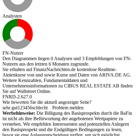
Analysten
FN-Nutzer
Den Diagrammen liegen 0 Analysen und 3 Empfehlungen von FN-
Nutzern aus den letzten 6 Monaten zugrunde.
Sie erhalten auf FinanzNachrichten.de kostenlose Realtime-
Aktienkurse von
und
sowie Kurse und Daten von
ARIVA.DE AG
.
Weitere Kennzahlen, Fundamentaldaten und
Unternehmensinformationen zu CIBUS REAL ESTATE AB finden
Sie auf
Wallstreet Online
.
FNRD-2.627.0
Wie bewerten Sie die aktuell angezeigte Seite?
sehr gut
1
2
3
4
5
6
schlecht
Problem melden
Werbehinweise:
Die Billigung des Basisprospekts durch die BaFin
ist nicht als ihre Befürwortung der angebotenen Wertpapiere zu
verstehen. Wir empfehlen Interessenten und potenziellen Anlegern
den Basisprospekt und die Endgültigen Bedingungen zu lesen,
bevor sie eine Anlageentscheidung treffen, um sich möglichst