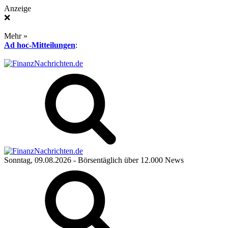
Anzeige
❌
Mehr »
Ad hoc-Mitteilungen
:
Sonntag, 09.08.2026
- Börsentäglich über 12.000 News