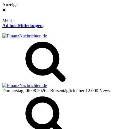
Anzeige
❌
Mehr »
Ad hoc-Mitteilungen
:
Donnerstag, 06.08.2026
- Börsentäglich über 12.000 News