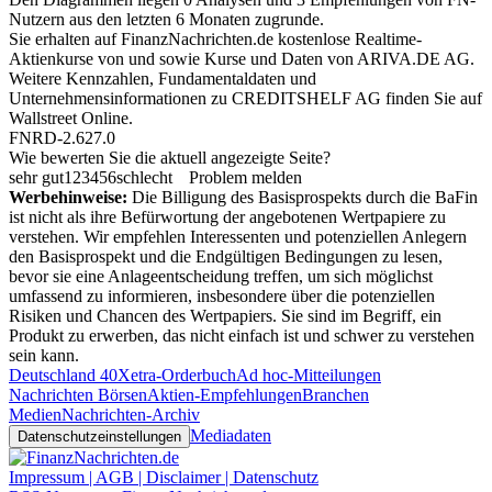
Nutzern aus den letzten 6 Monaten zugrunde.
Sie erhalten auf FinanzNachrichten.de kostenlose Realtime-
Aktienkurse von
und
sowie Kurse und Daten von
ARIVA.DE AG
.
Weitere Kennzahlen, Fundamentaldaten und
Unternehmensinformationen zu CREDITSHELF AG finden Sie auf
Wallstreet Online
.
FNRD-2.627.0
Wie bewerten Sie die aktuell angezeigte Seite?
sehr gut
1
2
3
4
5
6
schlecht
Problem melden
Werbehinweise:
Die Billigung des Basisprospekts durch die BaFin
ist nicht als ihre Befürwortung der angebotenen Wertpapiere zu
verstehen. Wir empfehlen Interessenten und potenziellen Anlegern
den Basisprospekt und die Endgültigen Bedingungen zu lesen,
bevor sie eine Anlageentscheidung treffen, um sich möglichst
umfassend zu informieren, insbesondere über die potenziellen
Risiken und Chancen des Wertpapiers. Sie sind im Begriff, ein
Produkt zu erwerben, das nicht einfach ist und schwer zu verstehen
sein kann.
Deutschland 40
Xetra-Orderbuch
Ad hoc-Mitteilungen
Nachrichten Börsen
Aktien-Empfehlungen
Branchen
Medien
Nachrichten-Archiv
Mediadaten
Datenschutzeinstellungen
Impressum | AGB | Disclaimer | Datenschutz