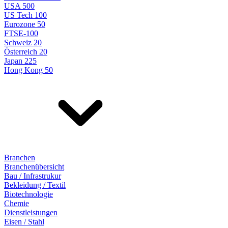
USA 500
US Tech 100
Eurozone 50
FTSE-100
Schweiz 20
Österreich 20
Japan 225
Hong Kong 50
Branchen
Branchenübersicht
Bau / Infrastrukur
Bekleidung / Textil
Biotechnologie
Chemie
Dienstleistungen
Eisen / Stahl