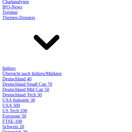
Chartanalysen
IPO-News
Termine
Themen-Dossiers
Indizes
Übersicht nach Indizes/Märkten
Deutschland 40
Deutschland Small Cap 70
Deutschland Mid Cap 50
Deutschland Tech 30
USA Industrie 30
USA 500
US Tech 100
Eurozone 50
FTSE-100
Schweiz 20
Österreich 20