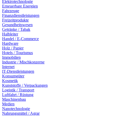
Elektrotechnologie
Erneuerbare Energien
Fahrzeuge
Finanzdienstleistungen
Freizeitprodukte
Gesundheitswesen
Getränke / Tabak
Halbleiter
Handel / E-Commerce
Hardware
Holz / Papier
Hotels / Tourismus
Immobilien
Industrie / Mischkonzerne
Internet
IT-Dienstleistungen
Konsumgüter
Kosmetik
Kunststoffe / Verpackungen
Logistik / Transport
Luftfahrt / Rüstung
Maschinenbau
Medien
Nanotechnologie
Nahrungsmittel / Agrar