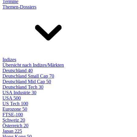
Termine
Themen-Dossiers
Indizes
Übersicht nach Indizes/Märkten
Deutschland 40
Deutschland Small Cap 70
Deutschland Mid Cap 50
Deutschland Tech 30
USA Industrie 30
USA 500
US Tech 100
Eurozone 50
FTSE-100
Schweiz 20
Österreich 20
Japan 225
Hong Kong 50