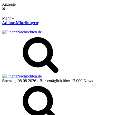
Anzeige
❌
Mehr »
Ad hoc-Mitteilungen
:
Samstag, 08.08.2026
- Börsentäglich über 12.000 News