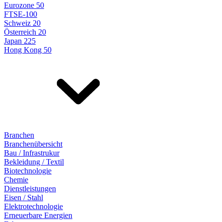
Eurozone 50
FTSE-100
Schweiz 20
Österreich 20
Japan 225
Hong Kong 50
Branchen
Branchenübersicht
Bau / Infrastrukur
Bekleidung / Textil
Biotechnologie
Chemie
Dienstleistungen
Eisen / Stahl
Elektrotechnologie
Erneuerbare Energien