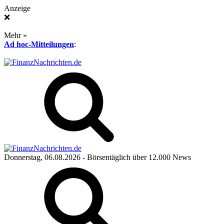
Anzeige
❌
Mehr »
Ad hoc-Mitteilungen
:
Donnerstag, 06.08.2026
- Börsentäglich über 12.000 News