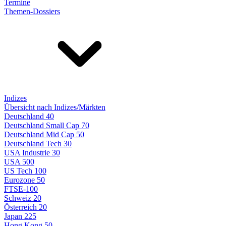
Termine
Themen-Dossiers
Indizes
Übersicht nach Indizes/Märkten
Deutschland 40
Deutschland Small Cap 70
Deutschland Mid Cap 50
Deutschland Tech 30
USA Industrie 30
USA 500
US Tech 100
Eurozone 50
FTSE-100
Schweiz 20
Österreich 20
Japan 225
Hong Kong 50