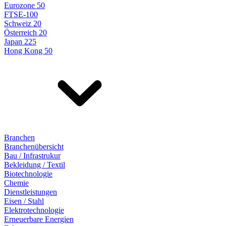
Eurozone 50
FTSE-100
Schweiz 20
Österreich 20
Japan 225
Hong Kong 50
Branchen
Branchenübersicht
Bau / Infrastrukur
Bekleidung / Textil
Biotechnologie
Chemie
Dienstleistungen
Eisen / Stahl
Elektrotechnologie
Erneuerbare Energien