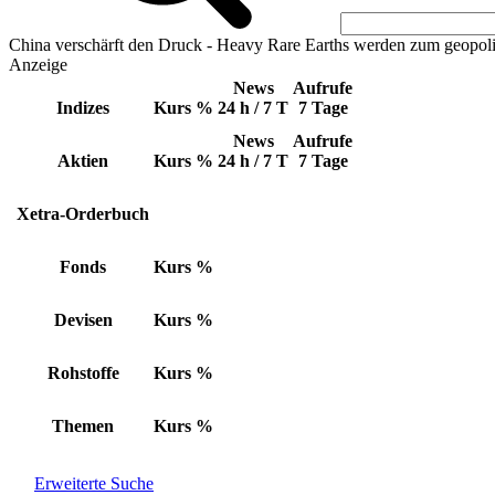
China verschärft den Druck - Heavy Rare Earths werden zum geopoli
Anzeige
News
Aufrufe
Indizes
Kurs
%
24 h / 7 T
7 Tage
News
Aufrufe
Aktien
Kurs
%
24 h / 7 T
7 Tage
Xetra-Orderbuch
Fonds
Kurs
%
Devisen
Kurs
%
Rohstoffe
Kurs
%
Themen
Kurs
%
Erweiterte Suche