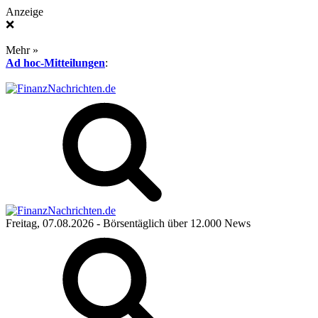
Anzeige
❌
Mehr »
Ad hoc-Mitteilungen
:
Freitag, 07.08.2026
- Börsentäglich über 12.000 News