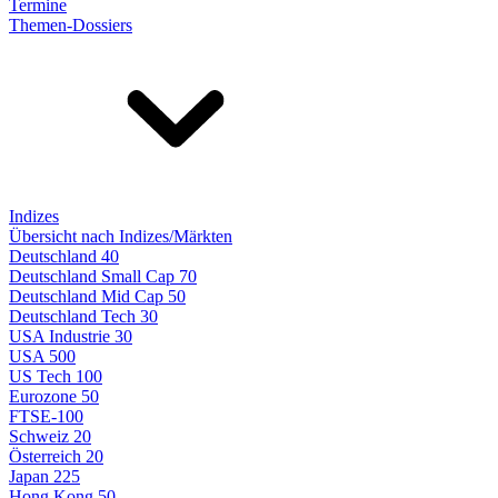
Termine
Themen-Dossiers
Indizes
Übersicht nach Indizes/Märkten
Deutschland 40
Deutschland Small Cap 70
Deutschland Mid Cap 50
Deutschland Tech 30
USA Industrie 30
USA 500
US Tech 100
Eurozone 50
FTSE-100
Schweiz 20
Österreich 20
Japan 225
Hong Kong 50