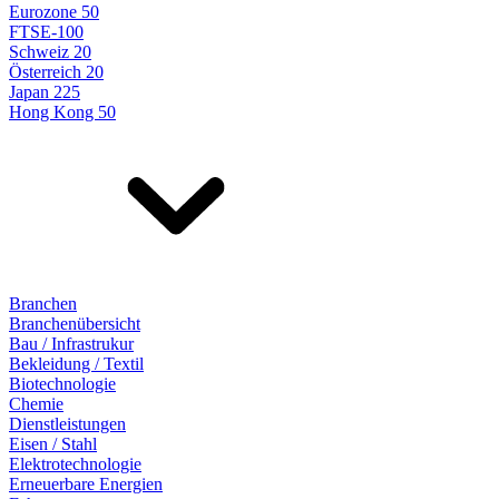
Eurozone 50
FTSE-100
Schweiz 20
Österreich 20
Japan 225
Hong Kong 50
Branchen
Branchenübersicht
Bau / Infrastrukur
Bekleidung / Textil
Biotechnologie
Chemie
Dienstleistungen
Eisen / Stahl
Elektrotechnologie
Erneuerbare Energien