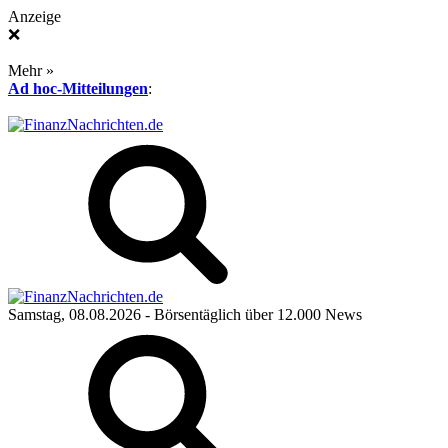
Anzeige
❌
Mehr »
Ad hoc-Mitteilungen
:
Samstag, 08.08.2026
- Börsentäglich über 12.000 News