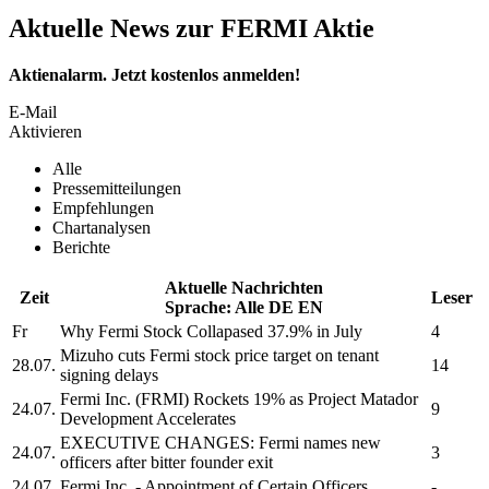
Aktuelle News zur FERMI Aktie
Aktienalarm. Jetzt kostenlos anmelden!
E-Mail
Aktivieren
Alle
Pressemitteilungen
Empfehlungen
Chartanalysen
Berichte
Aktuelle Nachrichten
Zeit
Leser
Sprache:
Alle
DE
EN
Fr
Why
Fermi
Stock Collapased 37.9% in July
4
Mizuho cuts
Fermi
stock price target on tenant
28.07.
14
signing delays
Fermi Inc.
(FRMI) Rockets 19% as Project Matador
24.07.
9
Development Accelerates
EXECUTIVE CHANGES:
Fermi
names new
24.07.
3
officers after bitter founder exit
24.07.
Fermi Inc.
- Appointment of Certain Officers
-