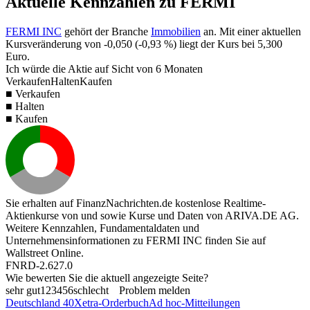
Aktuelle Kennzahlen zu FERMI
FERMI INC
gehört der Branche
Immobilien
an. Mit einer aktuellen
Kursveränderung von
-0,050
(
-0,93 %
) liegt der Kurs bei
5,300
Euro.
Ich würde die Aktie auf Sicht von 6 Monaten
Verkaufen
Halten
Kaufen
■ Verkaufen
■ Halten
■ Kaufen
Sie erhalten auf FinanzNachrichten.de kostenlose Realtime-
Aktienkurse von
und
sowie Kurse und Daten von
ARIVA.DE AG
.
Weitere Kennzahlen, Fundamentaldaten und
Unternehmensinformationen zu FERMI INC finden Sie auf
Wallstreet Online
.
FNRD-2.627.0
Wie bewerten Sie die aktuell angezeigte Seite?
sehr gut
1
2
3
4
5
6
schlecht
Problem melden
Deutschland 40
Xetra-Orderbuch
Ad hoc-Mitteilungen