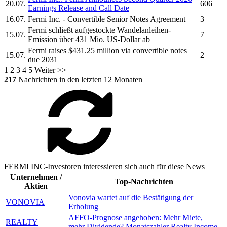
20.07.
606
Earnings Release and Call Date
16.07.
Fermi Inc.
- Convertible Senior Notes Agreement
3
Fermi
schließt aufgestockte Wandelanleihen-
15.07.
7
Emission über 431 Mio. US-Dollar ab
Fermi
raises $431.25 million via convertible notes
15.07.
2
due 2031
1
2
3
4
5
Weiter >>
217
Nachrichten in den letzten 12 Monaten
FERMI INC-Investoren interessieren sich auch für diese News
Unternehmen /
Top-Nachrichten
Aktien
Vonovia wartet auf die Bestätigung der
VONOVIA
Erholung
AFFO-Prognose angehoben: Mehr Miete,
REALTY
mehr Dividende? Monatszahler Realty Income