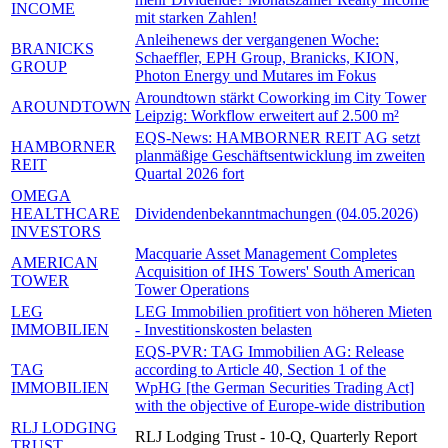
INCOME
mit starken Zahlen!
Anleihenews der vergangenen Woche:
BRANICKS
Schaeffler, EPH Group, Branicks, KION,
GROUP
Photon Energy und Mutares im Fokus
Aroundtown stärkt Coworking im City Tower
AROUNDTOWN
Leipzig: Workflow erweitert auf 2.500 m²
EQS-News: HAMBORNER REIT AG setzt
HAMBORNER
planmäßige Geschäftsentwicklung im zweiten
REIT
Quartal 2026 fort
OMEGA
HEALTHCARE
Dividendenbekanntmachungen (04.05.2026)
INVESTORS
Macquarie Asset Management Completes
AMERICAN
Acquisition of IHS Towers' South American
TOWER
Tower Operations
LEG
LEG Immobilien profitiert von höheren Mieten
IMMOBILIEN
- Investitionskosten belasten
EQS-PVR: TAG Immobilien AG: Release
TAG
according to Article 40, Section 1 of the
IMMOBILIEN
WpHG [the German Securities Trading Act]
with the objective of Europe-wide distribution
RLJ LODGING
RLJ Lodging Trust - 10-Q, Quarterly Report
TRUST