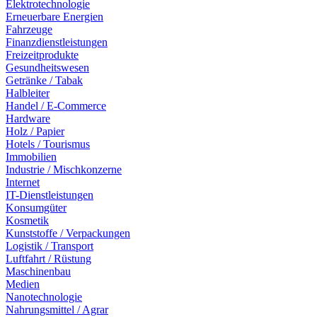
Elektrotechnologie
Erneuerbare Energien
Fahrzeuge
Finanzdienstleistungen
Freizeitprodukte
Gesundheitswesen
Getränke / Tabak
Halbleiter
Handel / E-Commerce
Hardware
Holz / Papier
Hotels / Tourismus
Immobilien
Industrie / Mischkonzerne
Internet
IT-Dienstleistungen
Konsumgüter
Kosmetik
Kunststoffe / Verpackungen
Logistik / Transport
Luftfahrt / Rüstung
Maschinenbau
Medien
Nanotechnologie
Nahrungsmittel / Agrar