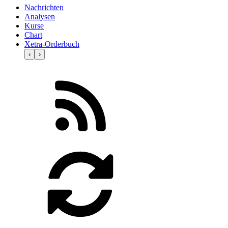
Nachrichten
Analysen
Kurse
Chart
Xetra-Orderbuch
‹
›