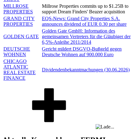
MILLROSE
Millrose Properties commits up to $1.25B to
PROPERTIES
support Dream Finders' Beazer acquisition
GRAND CITY
EQS-News: Grand City Properties S.A.
PROPERTIES
announces dividend of EUR 0.30 per share
Golden Gate GmbH: Information des
GOLDEN GATE
gemeinsamen Vertreters für die Gläubiger der
6,5%-Anleihe 2011/2014
DEUTSCHE
Gericht mildert DSGVO-Bußgeld gegen
WOHNEN
Deutsche Wohnen auf 900.000 Euro
CHICAGO
ATLANTIC
Dividendenbekanntmachungen (30.06.2026)
REAL ESTATE
FINANCE