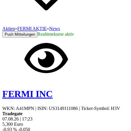
Aktien
»
FERMI AKTIE
»
News
Realtimekurse aktiv
Push Mitteilungen
FERMI INC
WKN: A41MPN
|
ISIN: US3149111086
|
Ticker-Symbol: H3V
Tradegate
07.08.26
|
17:23
5,300
Euro
-0,93 %
-0,050