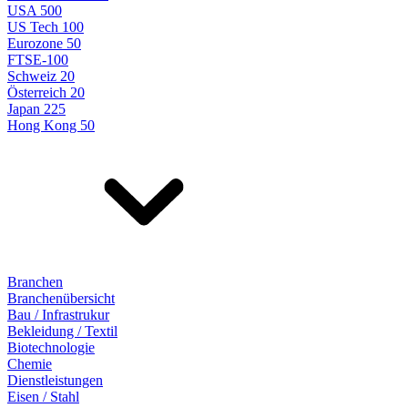
USA 500
US Tech 100
Eurozone 50
FTSE-100
Schweiz 20
Österreich 20
Japan 225
Hong Kong 50
Branchen
Branchenübersicht
Bau / Infrastrukur
Bekleidung / Textil
Biotechnologie
Chemie
Dienstleistungen
Eisen / Stahl