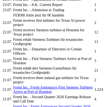
23.07.
Fermi Inc.
- 8-K, Current Report
1
23.07.
Fermi Inc.
- Admission to Trading
1
FERMI
Aktie jetzt für 0€ handeln
Fermi
receives first turbines for Texas AI power
22.07.
2
project
Fermi
receives Siemens turbines at Houston for
22.07.
12
Texas project
Fermi
erhält Siemens-Turbinen für texanisches
22.07.
13
Großprojekt
Fermi Inc.
- Departure of Directors or Certain
22.07.
1
Officers
Fermi Inc.
- First Siemens Turbines Arrive at Port of
22.07.
5
Houston
Fermi
erhält drei Siemens-Gasturbinen für
21.07.
21
texanisches Großprojekt
Fermi
receives three natural gas turbines for Texas
21.07.
2
project
Fermi Inc.
:
Fermi
Announces First Siemens Turbines
21.07.
1.224
Arrive at Port of Houston
Fermi Inc.
- Second Quarter 2026 Earnings Release
21.07.
4
and Call Date
Fermi Inc.
:
Fermi
Announces Second Quarter 2026