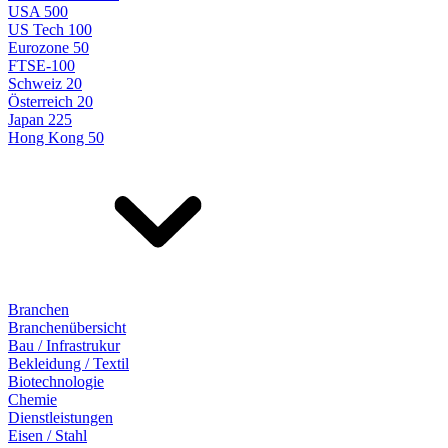
USA 500
US Tech 100
Eurozone 50
FTSE-100
Schweiz 20
Österreich 20
Japan 225
Hong Kong 50
Branchen
Branchenübersicht
Bau / Infrastrukur
Bekleidung / Textil
Biotechnologie
Chemie
Dienstleistungen
Eisen / Stahl