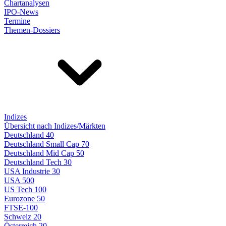
Chartanalysen
IPO-News
Termine
Themen-Dossiers
Indizes
Übersicht nach Indizes/Märkten
Deutschland 40
Deutschland Small Cap 70
Deutschland Mid Cap 50
Deutschland Tech 30
USA Industrie 30
USA 500
US Tech 100
Eurozone 50
FTSE-100
Schweiz 20
Österreich 20