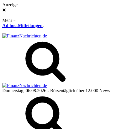
Anzeige
❌
Mehr »
Ad hoc-Mitteilungen
:
Donnerstag, 06.08.2026
- Börsentäglich über 12.000 News