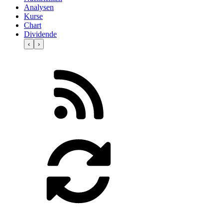
Analysen
Kurse
Chart
Dividende
‹
›