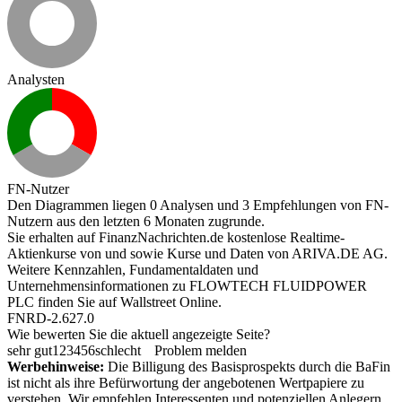
Analysten
FN-Nutzer
Den Diagrammen liegen 0 Analysen und 3 Empfehlungen von FN-
Nutzern aus den letzten 6 Monaten zugrunde.
Sie erhalten auf FinanzNachrichten.de kostenlose Realtime-
Aktienkurse von
und
sowie Kurse und Daten von
ARIVA.DE AG
.
Weitere Kennzahlen, Fundamentaldaten und
Unternehmensinformationen zu FLOWTECH FLUIDPOWER
PLC finden Sie auf
Wallstreet Online
.
FNRD-2.627.0
Wie bewerten Sie die aktuell angezeigte Seite?
sehr gut
1
2
3
4
5
6
schlecht
Problem melden
Werbehinweise:
Die Billigung des Basisprospekts durch die BaFin
ist nicht als ihre Befürwortung der angebotenen Wertpapiere zu
verstehen. Wir empfehlen Interessenten und potenziellen Anlegern