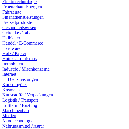
Elektrotechnologie
Erneuerbare Energien
Fahrzeuge
Finanzdienstleistungen
Freizeitprodukte
Gesundheitswesen
Getränke / Tabak
Halbleiter
Handel / E-Commerce
Hardware
Holz / Papier
Hotels / Tourismus
Immobilien
Industrie / Mischkonzerne
Internet
IT-Dienstleistungen
Konsumgüter
Kosmetik
Kunststoffe / Verpackungen
Logistik / Transport
Luftfahrt / Rüstung
Maschinenbau
Medien
Nanotechnologie
Nahrungsmittel / Agrar