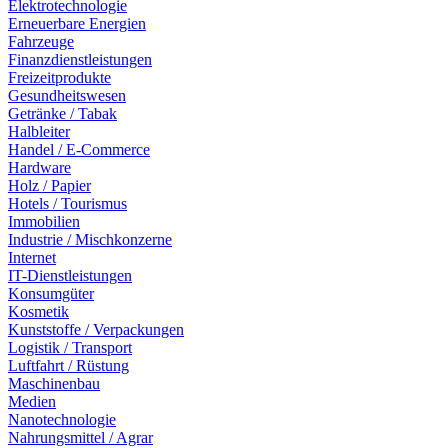
Elektrotechnologie
Erneuerbare Energien
Fahrzeuge
Finanzdienstleistungen
Freizeitprodukte
Gesundheitswesen
Getränke / Tabak
Halbleiter
Handel / E-Commerce
Hardware
Holz / Papier
Hotels / Tourismus
Immobilien
Industrie / Mischkonzerne
Internet
IT-Dienstleistungen
Konsumgüter
Kosmetik
Kunststoffe / Verpackungen
Logistik / Transport
Luftfahrt / Rüstung
Maschinenbau
Medien
Nanotechnologie
Nahrungsmittel / Agrar