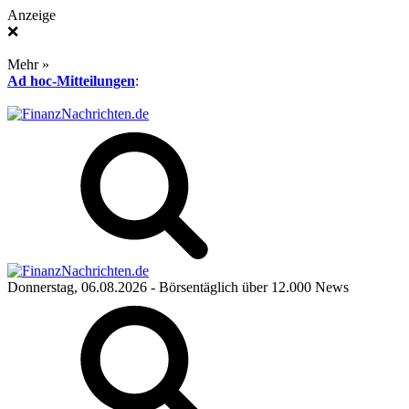
Anzeige
❌
Mehr »
Ad hoc-Mitteilungen
:
Donnerstag, 06.08.2026
- Börsentäglich über 12.000 News