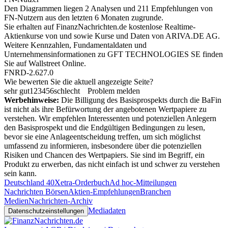
Den Diagrammen liegen 2 Analysen und 211 Empfehlungen von
FN-Nutzern aus den letzten 6 Monaten zugrunde.
Sie erhalten auf FinanzNachrichten.de kostenlose Realtime-
Aktienkurse von
und
sowie Kurse und Daten von
ARIVA.DE AG
.
Weitere Kennzahlen, Fundamentaldaten und
Unternehmensinformationen zu GFT TECHNOLOGIES SE finden
Sie auf
Wallstreet Online
.
FNRD-2.627.0
Wie bewerten Sie die aktuell angezeigte Seite?
sehr gut
1
2
3
4
5
6
schlecht
Problem melden
Werbehinweise:
Die Billigung des Basisprospekts durch die BaFin
ist nicht als ihre Befürwortung der angebotenen Wertpapiere zu
verstehen. Wir empfehlen Interessenten und potenziellen Anlegern
den Basisprospekt und die Endgültigen Bedingungen zu lesen,
bevor sie eine Anlageentscheidung treffen, um sich möglichst
umfassend zu informieren, insbesondere über die potenziellen
Risiken und Chancen des Wertpapiers. Sie sind im Begriff, ein
Produkt zu erwerben, das nicht einfach ist und schwer zu verstehen
sein kann.
Deutschland 40
Xetra-Orderbuch
Ad hoc-Mitteilungen
Nachrichten Börsen
Aktien-Empfehlungen
Branchen
Medien
Nachrichten-Archiv
Mediadaten
Datenschutzeinstellungen