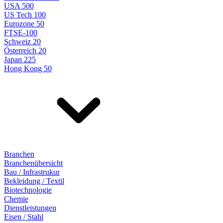
USA 500
US Tech 100
Eurozone 50
FTSE-100
Schweiz 20
Österreich 20
Japan 225
Hong Kong 50
Branchen
Branchenübersicht
Bau / Infrastrukur
Bekleidung / Textil
Biotechnologie
Chemie
Dienstleistungen
Eisen / Stahl