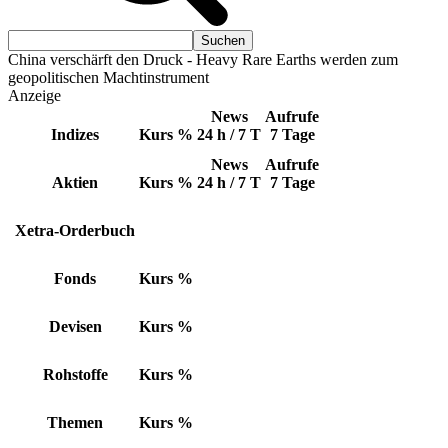
China verschärft den Druck - Heavy Rare Earths werden zum
geopolitischen Machtinstrument
Anzeige
News
Aufrufe
Indizes
Kurs
%
24 h / 7 T
7 Tage
News
Aufrufe
Aktien
Kurs
%
24 h / 7 T
7 Tage
Xetra-Orderbuch
Fonds
Kurs
%
Devisen
Kurs
%
Rohstoffe
Kurs
%
Themen
Kurs
%