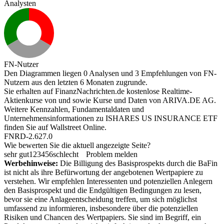
Analysten
FN-Nutzer
Den Diagrammen liegen 0 Analysen und 3 Empfehlungen von FN-
Nutzern aus den letzten 6 Monaten zugrunde.
Sie erhalten auf FinanzNachrichten.de kostenlose Realtime-
Aktienkurse von
und
sowie Kurse und Daten von
ARIVA.DE AG
.
Weitere Kennzahlen, Fundamentaldaten und
Unternehmensinformationen zu ISHARES US INSURANCE ETF
finden Sie auf
Wallstreet Online
.
FNRD-2.627.0
Wie bewerten Sie die aktuell angezeigte Seite?
sehr gut
1
2
3
4
5
6
schlecht
Problem melden
Werbehinweise:
Die Billigung des Basisprospekts durch die BaFin
ist nicht als ihre Befürwortung der angebotenen Wertpapiere zu
verstehen. Wir empfehlen Interessenten und potenziellen Anlegern
den Basisprospekt und die Endgültigen Bedingungen zu lesen,
bevor sie eine Anlageentscheidung treffen, um sich möglichst
umfassend zu informieren, insbesondere über die potenziellen
Risiken und Chancen des Wertpapiers. Sie sind im Begriff, ein