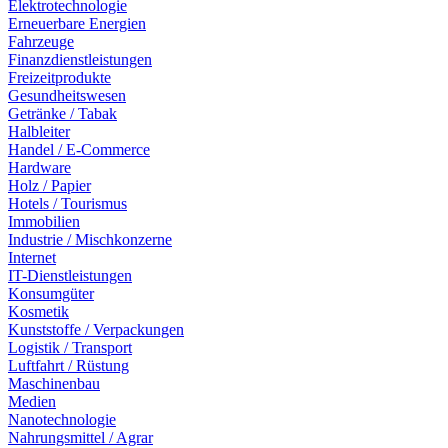
Elektrotechnologie
Erneuerbare Energien
Fahrzeuge
Finanzdienstleistungen
Freizeitprodukte
Gesundheitswesen
Getränke / Tabak
Halbleiter
Handel / E-Commerce
Hardware
Holz / Papier
Hotels / Tourismus
Immobilien
Industrie / Mischkonzerne
Internet
IT-Dienstleistungen
Konsumgüter
Kosmetik
Kunststoffe / Verpackungen
Logistik / Transport
Luftfahrt / Rüstung
Maschinenbau
Medien
Nanotechnologie
Nahrungsmittel / Agrar