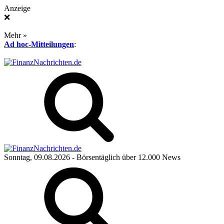
Anzeige
❌
Mehr »
Ad hoc-Mitteilungen
:
Sonntag, 09.08.2026
- Börsentäglich über 12.000 News