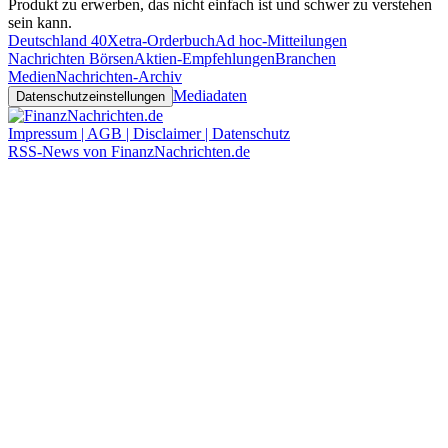
Produkt zu erwerben, das nicht einfach ist und schwer zu verstehen
sein kann.
Deutschland 40
Xetra-Orderbuch
Ad hoc-Mitteilungen
Nachrichten Börsen
Aktien-Empfehlungen
Branchen
Medien
Nachrichten-Archiv
Mediadaten
Datenschutzeinstellungen
Impressum | AGB | Disclaimer | Datenschutz
RSS-News von FinanzNachrichten.de