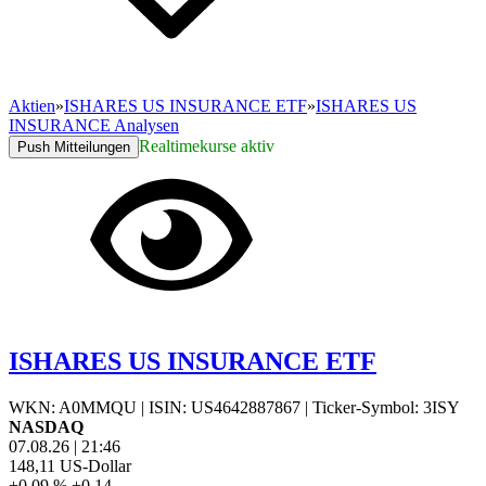
Aktien
»
ISHARES US INSURANCE ETF
»
ISHARES US
INSURANCE Analysen
Realtimekurse aktiv
Push Mitteilungen
ISHARES US INSURANCE ETF
WKN: A0MMQU
|
ISIN: US4642887867
|
Ticker-Symbol: 3ISY
NASDAQ
07.08.26
|
21:46
148,11
US-Dollar
+0,09 %
+0,14