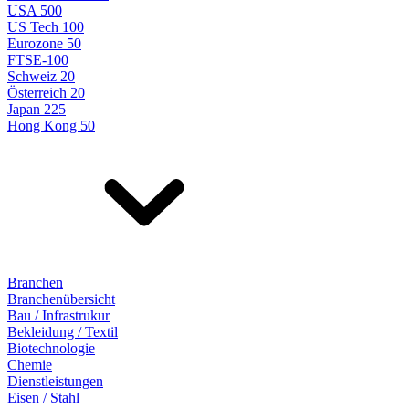
USA 500
US Tech 100
Eurozone 50
FTSE-100
Schweiz 20
Österreich 20
Japan 225
Hong Kong 50
Branchen
Branchenübersicht
Bau / Infrastrukur
Bekleidung / Textil
Biotechnologie
Chemie
Dienstleistungen
Eisen / Stahl