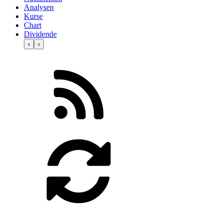
Analysen
Kurse
Chart
Dividende
‹
›