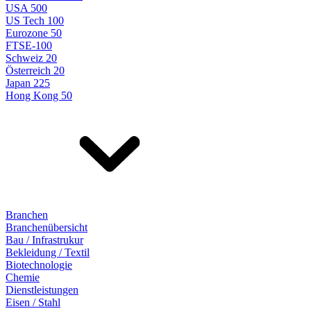
USA 500
US Tech 100
Eurozone 50
FTSE-100
Schweiz 20
Österreich 20
Japan 225
Hong Kong 50
Branchen
Branchenübersicht
Bau / Infrastrukur
Bekleidung / Textil
Biotechnologie
Chemie
Dienstleistungen
Eisen / Stahl