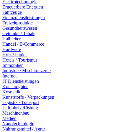
Elektrotechnologie
Erneuerbare Energien
Fahrzeuge
Finanzdienstleistungen
Freizeitprodukte
Gesundheitswesen
Getränke / Tabak
Halbleiter
Handel / E-Commerce
Hardware
Holz / Papier
Hotels / Tourismus
Immobilien
Industrie / Mischkonzerne
Internet
IT-Dienstleistungen
Konsumgüter
Kosmetik
Kunststoffe / Verpackungen
Logistik / Transport
Luftfahrt / Rüstung
Maschinenbau
Medien
Nanotechnologie
Nahrungsmittel / Agrar