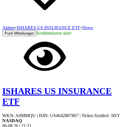
Aktien
»
ISHARES US INSURANCE ETF
»
News
Realtimekurse aktiv
Push Mitteilungen
ISHARES US INSURANCE
ETF
WKN: A0MMQU
|
ISIN: US4642887867
|
Ticker-Symbol: 3ISY
NASDAQ
06.08.26
|
21:21