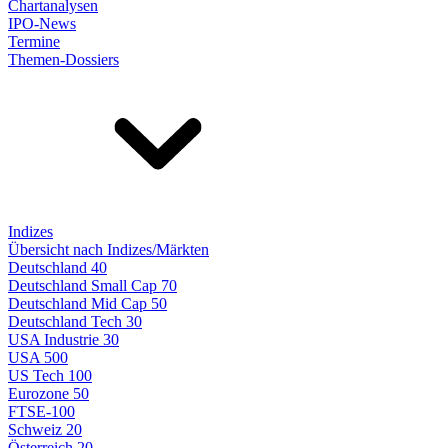
Chartanalysen
IPO-News
Termine
Themen-Dossiers
Indizes
Übersicht nach Indizes/Märkten
Deutschland 40
Deutschland Small Cap 70
Deutschland Mid Cap 50
Deutschland Tech 30
USA Industrie 30
USA 500
US Tech 100
Eurozone 50
FTSE-100
Schweiz 20
Österreich 20