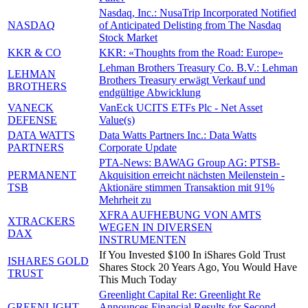
Nasdaq, Inc.: NusaTrip Incorporated Notified
NASDAQ
of Anticipated Delisting from The Nasdaq
Stock Market
KKR & CO
KKR: «Thoughts from the Road: Europe»
Lehman Brothers Treasury Co. B.V.: Lehman
LEHMAN
Brothers Treasury erwägt Verkauf und
BROTHERS
endgültige Abwicklung
VANECK
VanEck UCITS ETFs Plc - Net Asset
DEFENSE
Value(s)
DATA WATTS
Data Watts Partners Inc.: Data Watts
PARTNERS
Corporate Update
PTA-News: BAWAG Group AG: PTSB-
PERMANENT
Akquisition erreicht nächsten Meilenstein -
TSB
Aktionäre stimmen Transaktion mit 91%
Mehrheit zu
XFRA AUFHEBUNG VON AMTS
XTRACKERS
WEGEN IN DIVERSEN
DAX
INSTRUMENTEN
If You Invested $100 In iShares Gold Trust
ISHARES GOLD
Shares Stock 20 Years Ago, You Would Have
TRUST
This Much Today
Greenlight Capital Re: Greenlight Re
GREENLIGHT
Announces Financial Results for Second