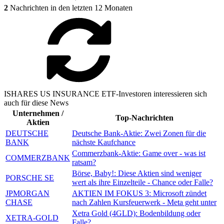
2
Nachrichten in den letzten 12 Monaten
ISHARES US INSURANCE ETF-Investoren interessieren sich
auch für diese News
Unternehmen /
Top-Nachrichten
Aktien
DEUTSCHE
Deutsche Bank-Aktie: Zwei Zonen für die
BANK
nächste Kaufchance
Commerzbank-Aktie: Game over - was ist
COMMERZBANK
ratsam?
Börse, Baby!: Diese Aktien sind weniger
PORSCHE SE
wert als ihre Einzelteile - Chance oder Falle?
JPMORGAN
AKTIEN IM FOKUS 3: Microsoft zündet
CHASE
nach Zahlen Kursfeuerwerk - Meta geht unter
Xetra Gold (4GLD): Bodenbildung oder
XETRA-GOLD
Falle?