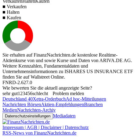
Verkaufen
Halten
Kaufen
■ Verkaufen
■ Halten
■ Kaufen
Sie erhalten auf FinanzNachrichten.de kostenlose Realtime-
Aktienkurse von
und
sowie Kurse und Daten von
ARIVA.DE AG
.
Weitere Kennzahlen, Fundamentaldaten und
Unternehmensinformationen zu ISHARES US INSURANCE ETF
finden Sie auf
Wallstreet Online
.
FNRD-2.627.0
Wie bewerten Sie die aktuell angezeigte Seite?
sehr gut
1
2
3
4
5
6
schlecht
Problem melden
Deutschland 40
Xetra-Orderbuch
Ad hoc-Mitteilungen
Nachrichten Börsen
Aktien-Empfehlungen
Branchen
Medien
Nachrichten-Archiv
Mediadaten
Datenschutzeinstellungen
Impressum | AGB | Disclaimer | Datenschutz
RSS-News von FinanzNachrichten.de