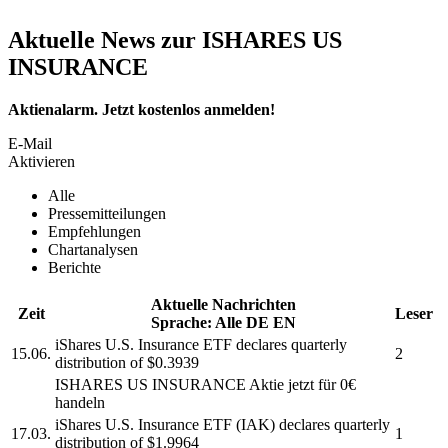
Aktuelle News zur ISHARES US
INSURANCE
Aktienalarm. Jetzt kostenlos anmelden!
E-Mail
Aktivieren
Alle
Pressemitteilungen
Empfehlungen
Chartanalysen
Berichte
Aktuelle Nachrichten
Zeit
Leser
Sprache:
Alle
DE
EN
iShares U.S. Insurance ETF
declares quarterly
15.06.
2
distribution of $0.3939
ISHARES US INSURANCE
Aktie jetzt für 0€
handeln
iShares U.S. Insurance ETF
(IAK) declares quarterly
17.03.
1
distribution of $1.9964