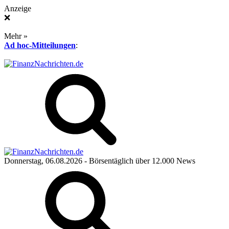
Anzeige
❌
Mehr »
Ad hoc-Mitteilungen
:
Donnerstag, 06.08.2026
- Börsentäglich über 12.000 News