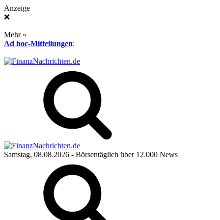
Anzeige
❌
Mehr »
Ad hoc-Mitteilungen
:
Samstag, 08.08.2026
- Börsentäglich über 12.000 News