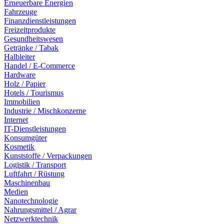
Erneuerbare Energien
Fahrzeuge
Finanzdienstleistungen
Freizeitprodukte
Gesundheitswesen
Getränke / Tabak
Halbleiter
Handel / E-Commerce
Hardware
Holz / Papier
Hotels / Tourismus
Immobilien
Industrie / Mischkonzerne
Internet
IT-Dienstleistungen
Konsumgüter
Kosmetik
Kunststoffe / Verpackungen
Logistik / Transport
Luftfahrt / Rüstung
Maschinenbau
Medien
Nanotechnologie
Nahrungsmittel / Agrar
Netzwerktechnik