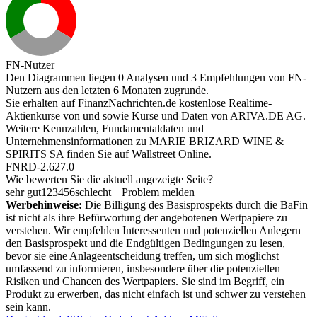
FN-Nutzer
Den Diagrammen liegen 0 Analysen und 3 Empfehlungen von FN-
Nutzern aus den letzten 6 Monaten zugrunde.
Sie erhalten auf FinanzNachrichten.de kostenlose Realtime-
Aktienkurse von
und
sowie Kurse und Daten von
ARIVA.DE AG
.
Weitere Kennzahlen, Fundamentaldaten und
Unternehmensinformationen zu MARIE BRIZARD WINE &
SPIRITS SA finden Sie auf
Wallstreet Online
.
FNRD-2.627.0
Wie bewerten Sie die aktuell angezeigte Seite?
sehr gut
1
2
3
4
5
6
schlecht
Problem melden
Werbehinweise:
Die Billigung des Basisprospekts durch die BaFin
ist nicht als ihre Befürwortung der angebotenen Wertpapiere zu
verstehen. Wir empfehlen Interessenten und potenziellen Anlegern
den Basisprospekt und die Endgültigen Bedingungen zu lesen,
bevor sie eine Anlageentscheidung treffen, um sich möglichst
umfassend zu informieren, insbesondere über die potenziellen
Risiken und Chancen des Wertpapiers. Sie sind im Begriff, ein
Produkt zu erwerben, das nicht einfach ist und schwer zu verstehen
sein kann.