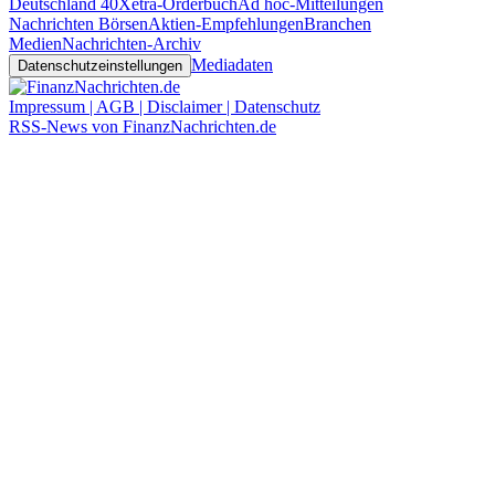
Deutschland 40
Xetra-Orderbuch
Ad hoc-Mitteilungen
Nachrichten Börsen
Aktien-Empfehlungen
Branchen
Medien
Nachrichten-Archiv
Mediadaten
Datenschutzeinstellungen
Impressum | AGB | Disclaimer | Datenschutz
RSS-News von FinanzNachrichten.de