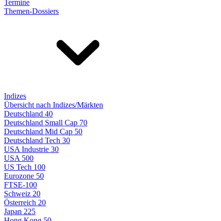
Termine
Themen-Dossiers
Indizes
Übersicht nach Indizes/Märkten
Deutschland 40
Deutschland Small Cap 70
Deutschland Mid Cap 50
Deutschland Tech 30
USA Industrie 30
USA 500
US Tech 100
Eurozone 50
FTSE-100
Schweiz 20
Österreich 20
Japan 225
Hong Kong 50