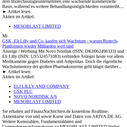
dem Biotechnologieunternehmen eine wachsende kommerzielle
Basis, während es weitere Behandlungsmöglichkeiten vorantreibt....
► Artikel lesen
Aktien im Artikel:
MESOBLAST LIMITED
Mi
GSK, Eli Lilly und Co. kaufen sich Wachstum - warum Biotech-
Plattformen wieder Milliarden wert sind
Anzeige / Werbung Mit Novo Nordisk (ISIN: DK0062498333) und
Eli Lilly (ISIN: US5324571083) verbinden Anleger heute vor allem
Medikamente gegen Diabetes und Adipositas. Doch die eigentliche
Wachstumsstory der großen Pharmakonzerne geht längst darüber...
► Artikel lesen
Aktien im Artikel:
ELI LILLY AND COMPANY
GSK PLC
NOVO NORDISK A/S
MESOBLAST LIMITED
Sie erhalten auf FinanzNachrichten.de kostenlose Realtime-
Aktienkurse von
und
sowie Kurse und Daten von
ARIVA.DE AG
.
Weitere Kennzahlen, Fundamentaldaten und
Unternehmensinformationen zu MESOBLAST LIMITED finden