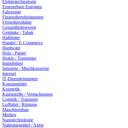
Elektrotechnologie
Erneuerbare Energien
Fahrzeuge
Finanzdienstleistungen
Freizeitprodukte
Gesundheitswesen
Getränke / Tabak
Halbleiter
Handel / E-Commerce
Hardware
Holz / Papier
Hotels / Tourismus
Immobilien
Industrie / Mischkonzerne
Internet
IT-Dienstleistungen
Konsumgüter
Kosmetik
Kunststoffe / Verpackungen
Logistik / Transport
Luftfahrt / Rüstung
Maschinenbau
Medien
Nanotechnologie
Nahrungsmittel / Agrar