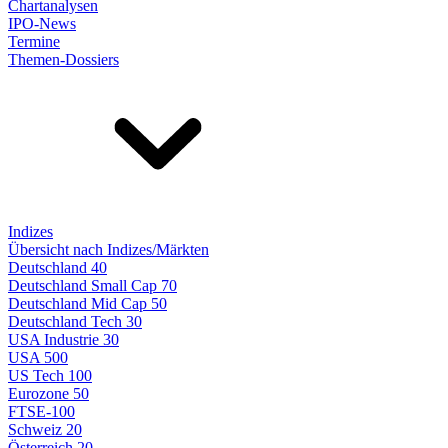
Chartanalysen
IPO-News
Termine
Themen-Dossiers
Indizes
Übersicht nach Indizes/Märkten
Deutschland 40
Deutschland Small Cap 70
Deutschland Mid Cap 50
Deutschland Tech 30
USA Industrie 30
USA 500
US Tech 100
Eurozone 50
FTSE-100
Schweiz 20
Österreich 20