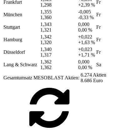
Frankfurt
Fr
1,298
+2,39 %
1,355
-0,005
München
Fr
1,360
-0,33 %
1,343
0,000
Stuttgart
Fr
1,321
0,00 %
1,342
+0,022
Hamburg
Fr
1,320
+1,63 %
1,340
+0,023
Düsseldorf
Fr
1,317
+1,71 %
1,362
0,000
Lang & Schwarz
Sa
1,362
0,00 %
6.274 Aktien
Gesamtumsatz MESOBLAST Aktien:
8.686 Euro