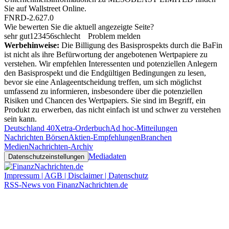
Sie auf
Wallstreet Online
.
FNRD-2.627.0
Wie bewerten Sie die aktuell angezeigte Seite?
sehr gut
1
2
3
4
5
6
schlecht
Problem melden
Werbehinweise:
Die Billigung des Basisprospekts durch die BaFin
ist nicht als ihre Befürwortung der angebotenen Wertpapiere zu
verstehen. Wir empfehlen Interessenten und potenziellen Anlegern
den Basisprospekt und die Endgültigen Bedingungen zu lesen,
bevor sie eine Anlageentscheidung treffen, um sich möglichst
umfassend zu informieren, insbesondere über die potenziellen
Risiken und Chancen des Wertpapiers. Sie sind im Begriff, ein
Produkt zu erwerben, das nicht einfach ist und schwer zu verstehen
sein kann.
Deutschland 40
Xetra-Orderbuch
Ad hoc-Mitteilungen
Nachrichten Börsen
Aktien-Empfehlungen
Branchen
Medien
Nachrichten-Archiv
Mediadaten
Datenschutzeinstellungen
Impressum | AGB | Disclaimer | Datenschutz
RSS-News von FinanzNachrichten.de