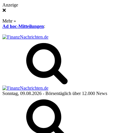
Anzeige
❌
Mehr »
Ad hoc-Mitteilungen
:
Sonntag, 09.08.2026
- Börsentäglich über 12.000 News