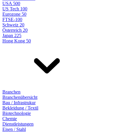
USA 500
US Tech 100
Eurozone 50
FTSE-100
Schweiz 20
Österreich 20
Japan 225
Hong Kong 50
Branchen
Branchenübersicht
Bau / Infrastrukur
Bekleidung / Textil
Biotechnologie
Chemie
Dienstleistungen
Eisen / Stahl