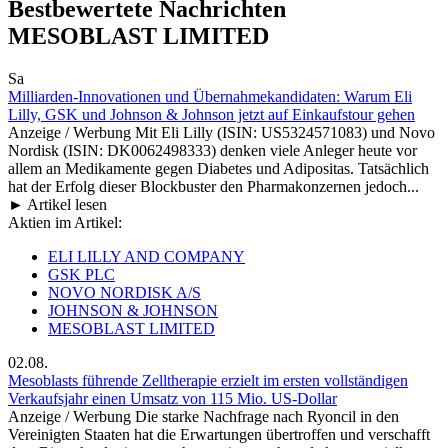
Bestbewertete Nachrichten
MESOBLAST LIMITED
Sa
Milliarden-Innovationen und Übernahmekandidaten: Warum Eli
Lilly, GSK und Johnson & Johnson jetzt auf Einkaufstour gehen
Anzeige / Werbung Mit Eli Lilly (ISIN: US5324571083) und Novo
Nordisk (ISIN: DK0062498333) denken viele Anleger heute vor
allem an Medikamente gegen Diabetes und Adipositas. Tatsächlich
hat der Erfolg dieser Blockbuster den Pharmakonzernen jedoch...
► Artikel lesen
Aktien im Artikel:
ELI LILLY AND COMPANY
GSK PLC
NOVO NORDISK A/S
JOHNSON & JOHNSON
MESOBLAST LIMITED
02.08.
Mesoblasts führende Zelltherapie erzielt im ersten vollständigen
Verkaufsjahr einen Umsatz von 115 Mio. US-Dollar
Anzeige / Werbung Die starke Nachfrage nach Ryoncil in den
Vereinigten Staaten hat die Erwartungen übertroffen und verschafft