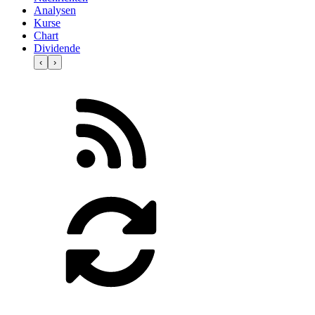
Analysen
Kurse
Chart
Dividende
‹
›