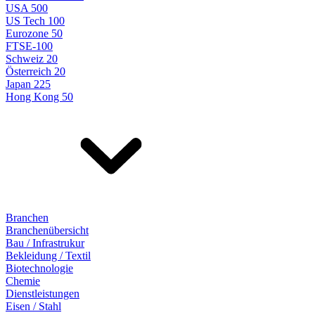
USA 500
US Tech 100
Eurozone 50
FTSE-100
Schweiz 20
Österreich 20
Japan 225
Hong Kong 50
Branchen
Branchenübersicht
Bau / Infrastrukur
Bekleidung / Textil
Biotechnologie
Chemie
Dienstleistungen
Eisen / Stahl