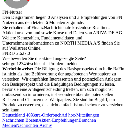
FN-Nutzer
Den Diagrammen liegen 0 Analysen und 3 Empfehlungen von FN-
Nutzern aus den letzten 6 Monaten zugrunde.
Sie erhalten auf FinanzNachrichten.de kostenlose Realtime-
Aktienkurse von
und
sowie Kurse und Daten von
ARIVA.DE AG
.
Weitere Kennzahlen, Fundamentaldaten und
Unternehmensinformationen zu NORTH MEDIA A/S finden Sie
auf
Wallstreet Online
.
FNRD-2.627.0
Wie bewerten Sie die aktuell angezeigte Seite?
sehr gut
1
2
3
4
5
6
schlecht
Problem melden
Werbehinweise:
Die Billigung des Basisprospekts durch die BaFin
ist nicht als ihre Befürwortung der angebotenen Wertpapiere zu
verstehen. Wir empfehlen Interessenten und potenziellen Anlegern
den Basisprospekt und die Endgültigen Bedingungen zu lesen,
bevor sie eine Anlageentscheidung treffen, um sich möglichst
umfassend zu informieren, insbesondere über die potenziellen
Risiken und Chancen des Wertpapiers. Sie sind im Begriff, ein
Produkt zu erwerben, das nicht einfach ist und schwer zu verstehen
sein kann.
Deutschland 40
Xetra-Orderbuch
Ad hoc-Mitteilungen
Nachrichten Börsen
Aktien-Empfehlungen
Branchen
Medien
Nachrichten-Archiv