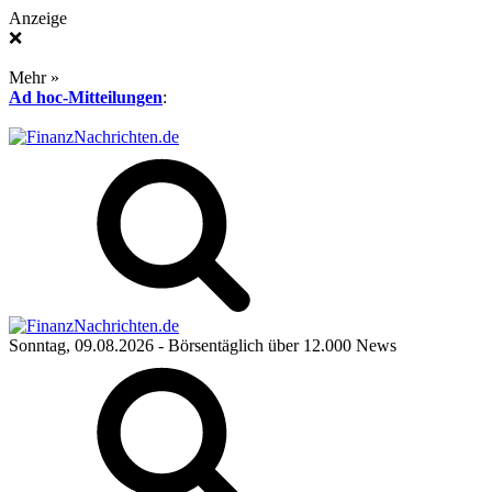
Anzeige
❌
Mehr »
Ad hoc-Mitteilungen
:
Sonntag, 09.08.2026
- Börsentäglich über 12.000 News