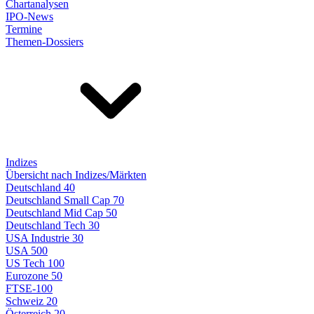
Chartanalysen
IPO-News
Termine
Themen-Dossiers
Indizes
Übersicht nach Indizes/Märkten
Deutschland 40
Deutschland Small Cap 70
Deutschland Mid Cap 50
Deutschland Tech 30
USA Industrie 30
USA 500
US Tech 100
Eurozone 50
FTSE-100
Schweiz 20
Österreich 20