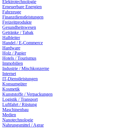
Elektrotechnologie
Erneuerbare Energien
Fahrzeuge
Finanzdienstleistungen
Freizeitprodukte
Gesundheitswesen
Getränke / Tabak
Halbleiter
Handel / E-Commerce
Hardware
Holz / Papier
Hotels / Tourismus
Immobilien
Industrie / Mischkonzerne
Internet
IT-Dienstleistungen
Konsumgüter
Kosmetik
Kunststoffe / Verpackungen
Logistik / Transport
Luftfahrt / Rüstung
Maschinenbau
Medien
Nanotechnologie
Nahrungsmittel / Agrar