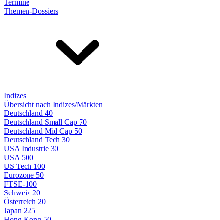
Termine
Themen-Dossiers
Indizes
Übersicht nach Indizes/Märkten
Deutschland 40
Deutschland Small Cap 70
Deutschland Mid Cap 50
Deutschland Tech 30
USA Industrie 30
USA 500
US Tech 100
Eurozone 50
FTSE-100
Schweiz 20
Österreich 20
Japan 225
Hong Kong 50