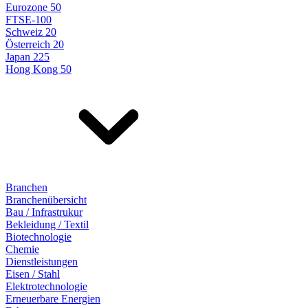
Eurozone 50
FTSE-100
Schweiz 20
Österreich 20
Japan 225
Hong Kong 50
Branchen
Branchenübersicht
Bau / Infrastrukur
Bekleidung / Textil
Biotechnologie
Chemie
Dienstleistungen
Eisen / Stahl
Elektrotechnologie
Erneuerbare Energien