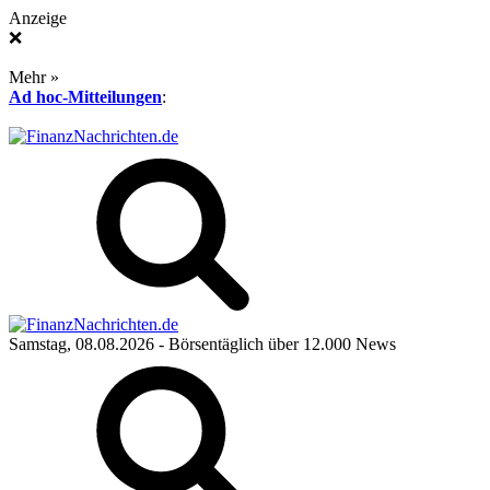
Anzeige
❌
Mehr »
Ad hoc-Mitteilungen
:
Samstag, 08.08.2026
- Börsentäglich über 12.000 News