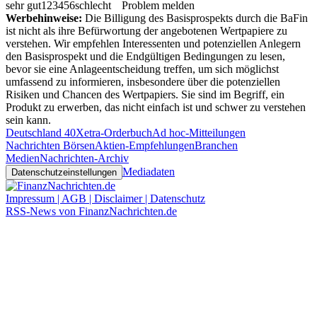
sehr gut
1
2
3
4
5
6
schlecht
Problem melden
Werbehinweise:
Die Billigung des Basisprospekts durch die BaFin
ist nicht als ihre Befürwortung der angebotenen Wertpapiere zu
verstehen. Wir empfehlen Interessenten und potenziellen Anlegern
den Basisprospekt und die Endgültigen Bedingungen zu lesen,
bevor sie eine Anlageentscheidung treffen, um sich möglichst
umfassend zu informieren, insbesondere über die potenziellen
Risiken und Chancen des Wertpapiers. Sie sind im Begriff, ein
Produkt zu erwerben, das nicht einfach ist und schwer zu verstehen
sein kann.
Deutschland 40
Xetra-Orderbuch
Ad hoc-Mitteilungen
Nachrichten Börsen
Aktien-Empfehlungen
Branchen
Medien
Nachrichten-Archiv
Mediadaten
Datenschutzeinstellungen
Impressum | AGB | Disclaimer | Datenschutz
RSS-News von FinanzNachrichten.de