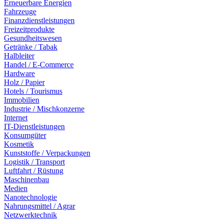
Erneuerbare Energien
Fahrzeuge
Finanzdienstleistungen
Freizeitprodukte
Gesundheitswesen
Getränke / Tabak
Halbleiter
Handel / E-Commerce
Hardware
Holz / Papier
Hotels / Tourismus
Immobilien
Industrie / Mischkonzerne
Internet
IT-Dienstleistungen
Konsumgüter
Kosmetik
Kunststoffe / Verpackungen
Logistik / Transport
Luftfahrt / Rüstung
Maschinenbau
Medien
Nanotechnologie
Nahrungsmittel / Agrar
Netzwerktechnik