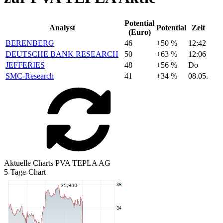
Potential
Analyst
Potential
Zeit
(Euro)
BERENBERG
46
+50 %
12:42
DEUTSCHE BANK RESEARCH
50
+63 %
12:06
JEFFERIES
48
+56 %
Do
SMC-Research
41
+34 %
08.05.
Aktuelle Charts PVA TEPLA AG
5-Tage-Chart