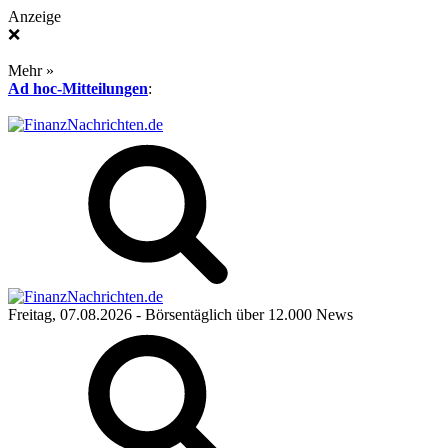
Anzeige
❌
Mehr »
Ad hoc-Mitteilungen
:
Freitag, 07.08.2026
- Börsentäglich über 12.000 News