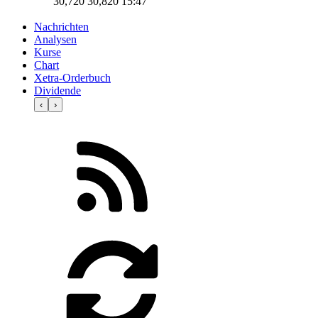
30,720
30,820
15:47
Nachrichten
Analysen
Kurse
Chart
Xetra-Orderbuch
Dividende
‹
›