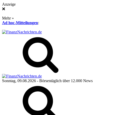
Anzeige
❌
Mehr »
Ad hoc-Mitteilungen
:
Sonntag, 09.08.2026
- Börsentäglich über 12.000 News