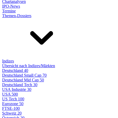
Chartanalysen
IPO-News
Termine
Themen-Dossiers
Indizes
Übersicht nach Indizes/Märkten
Deutschland 40
Deutschland Small Cap 70
Deutschland Mid Cap 50
Deutschland Tech 30
USA Industrie 30
USA 500
US Tech 100
Eurozone 50
FTSE-100
Schweiz 20
Österreich 20