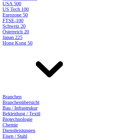
USA 500
US Tech 100
Eurozone 50
FTSE-100
Schweiz 20
Österreich 20
Japan 225
Hong Kong 50
Branchen
Branchenübersicht
Bau / Infrastrukur
Bekleidung / Textil
Biotechnologie
Chemie
Dienstleistungen
Eisen / Stahl