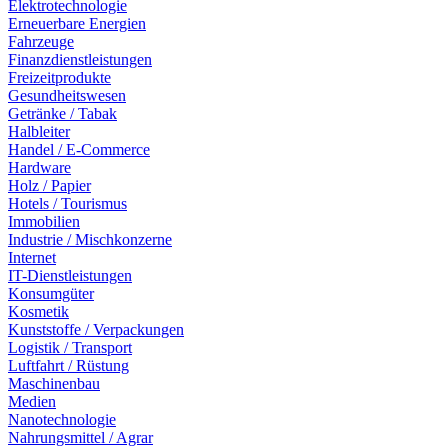
Elektrotechnologie
Erneuerbare Energien
Fahrzeuge
Finanzdienstleistungen
Freizeitprodukte
Gesundheitswesen
Getränke / Tabak
Halbleiter
Handel / E-Commerce
Hardware
Holz / Papier
Hotels / Tourismus
Immobilien
Industrie / Mischkonzerne
Internet
IT-Dienstleistungen
Konsumgüter
Kosmetik
Kunststoffe / Verpackungen
Logistik / Transport
Luftfahrt / Rüstung
Maschinenbau
Medien
Nanotechnologie
Nahrungsmittel / Agrar