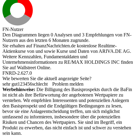
FN-Nutzer
Den Diagrammen liegen 0 Analysen und 3 Empfehlungen von FN-
Nutzern aus den letzten 6 Monaten zugrunde.
Sie erhalten auf FinanzNachrichten.de kostenlose Realtime-
Aktienkurse von
und
sowie Kurse und Daten von
ARIVA.DE AG
.
Weitere Kennzahlen, Fundamentaldaten und
Unternehmensinformationen zu RE/MAX HOLDINGS INC finden
Sie auf
Wallstreet Online
.
FNRD-2.627.0
Wie bewerten Sie die aktuell angezeigte Seite?
sehr gut
1
2
3
4
5
6
schlecht
Problem melden
Werbehinweise:
Die Billigung des Basisprospekts durch die BaFin
ist nicht als ihre Befürwortung der angebotenen Wertpapiere zu
verstehen. Wir empfehlen Interessenten und potenziellen Anlegern
den Basisprospekt und die Endgültigen Bedingungen zu lesen,
bevor sie eine Anlageentscheidung treffen, um sich möglichst
umfassend zu informieren, insbesondere über die potenziellen
Risiken und Chancen des Wertpapiers. Sie sind im Begriff, ein
Produkt zu erwerben, das nicht einfach ist und schwer zu verstehen
sein kann.