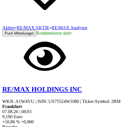
Aktien
»
RE/MAX AKTIE
»
RE/MAX Analysen
Realtimekurse aktiv
Push Mitteilungen
RE/MAX HOLDINGS INC
WKN: A1W4VU
|
ISIN: US75524W1080
|
Ticker-Symbol: 2RM
Frankfurt
07.08.26
|
08:03
9,190
Euro
+10,86 %
+0,900
Branche