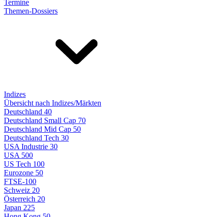
Termine
Themen-Dossiers
Indizes
Übersicht nach Indizes/Märkten
Deutschland 40
Deutschland Small Cap 70
Deutschland Mid Cap 50
Deutschland Tech 30
USA Industrie 30
USA 500
US Tech 100
Eurozone 50
FTSE-100
Schweiz 20
Österreich 20
Japan 225
Hong Kong 50