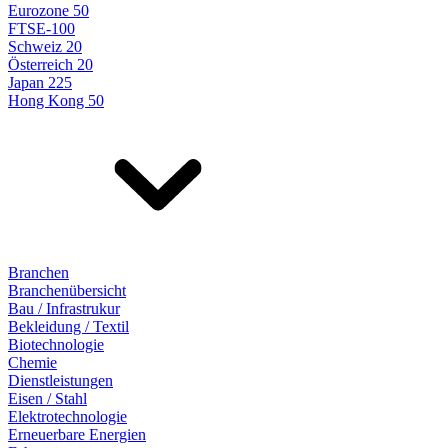
Eurozone 50
FTSE-100
Schweiz 20
Österreich 20
Japan 225
Hong Kong 50
Branchen
Branchenübersicht
Bau / Infrastrukur
Bekleidung / Textil
Biotechnologie
Chemie
Dienstleistungen
Eisen / Stahl
Elektrotechnologie
Erneuerbare Energien