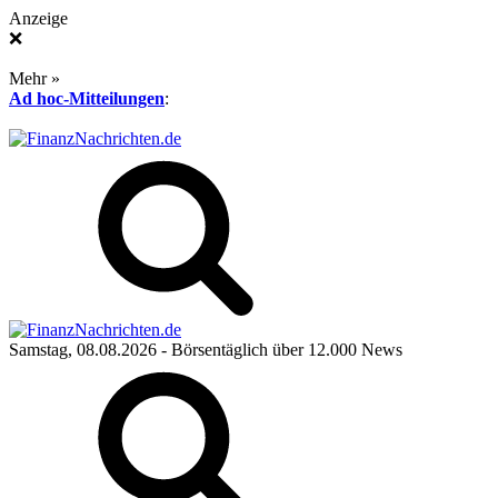
Anzeige
❌
Mehr »
Ad hoc-Mitteilungen
:
Samstag, 08.08.2026
- Börsentäglich über 12.000 News