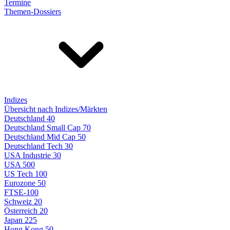
Termine
Themen-Dossiers
Indizes
Übersicht nach Indizes/Märkten
Deutschland 40
Deutschland Small Cap 70
Deutschland Mid Cap 50
Deutschland Tech 30
USA Industrie 30
USA 500
US Tech 100
Eurozone 50
FTSE-100
Schweiz 20
Österreich 20
Japan 225
Hong Kong 50