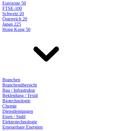
Eurozone 50
FTSE-100
Schweiz 20
Österreich 20
Japan 225
Hong Kong 50
Branchen
Branchenübersicht
Bau / Infrastrukur
Bekleidung / Textil
Biotechnologie
Chemie
Dienstleistungen
Eisen / Stahl
Elektrotechnologie
Erneuerbare Energien