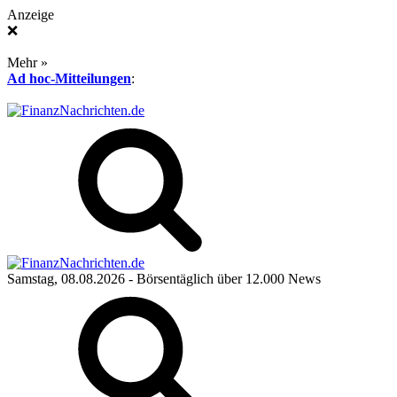
Anzeige
❌
Mehr »
Ad hoc-Mitteilungen
:
Samstag, 08.08.2026
- Börsentäglich über 12.000 News