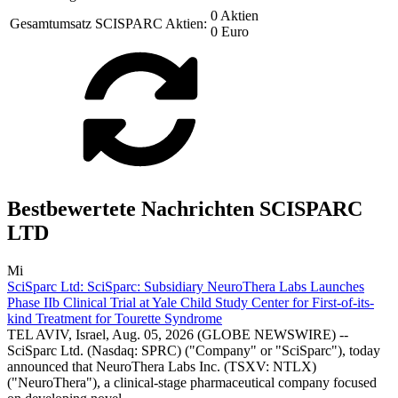
0 Aktien
Gesamtumsatz SCISPARC Aktien:
0 Euro
Bestbewertete Nachrichten SCISPARC
LTD
Mi
SciSparc Ltd: SciSparc: Subsidiary NeuroThera Labs Launches
Phase IIb Clinical Trial at Yale Child Study Center for First-of-its-
kind Treatment for Tourette Syndrome
TEL AVIV, Israel, Aug. 05, 2026 (GLOBE NEWSWIRE) --
SciSparc Ltd. (Nasdaq: SPRC) ("Company" or "SciSparc"), today
announced that NeuroThera Labs Inc. (TSXV: NTLX)
("NeuroThera"), a clinical-stage pharmaceutical company focused