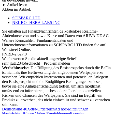
on developing novel...
► Artikel lesen
Aktien im Artikel:
SCISPARC LTD
NEUROTHERA LABS INC
Sie erhalten auf FinanzNachrichten.de kostenlose Realtime-
Aktienkurse von
und
sowie Kurse und Daten von
ARIVA.DE AG
.
Weitere Kennzahlen, Fundamentaldaten und
Unternehmensinformationen zu SCISPARC LTD finden Sie auf
Wallstreet Online
.
FNRD-2.627.0
Wie bewerten Sie die aktuell angezeigte Seite?
sehr gut
1
2
3
4
5
6
schlecht
Problem melden
Werbehinweise:
Die Billigung des Basisprospekts durch die BaFin
ist nicht als ihre Befürwortung der angebotenen Wertpapiere zu
verstehen. Wir empfehlen Interessenten und potenziellen Anlegern
den Basisprospekt und die Endgültigen Bedingungen zu lesen,
bevor sie eine Anlageentscheidung treffen, um sich möglichst
umfassend zu informieren, insbesondere über die potenziellen
Risiken und Chancen des Wertpapiers. Sie sind im Begriff, ein
Produkt zu erwerben, das nicht einfach ist und schwer zu verstehen
sein kann.
Deutschland 40
Xetra-Orderbuch
Ad hoc-Mitteilungen
Nachrichten Börsen
Aktien-Empfehlungen
Branchen