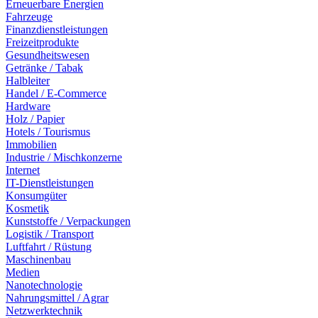
Erneuerbare Energien
Fahrzeuge
Finanzdienstleistungen
Freizeitprodukte
Gesundheitswesen
Getränke / Tabak
Halbleiter
Handel / E-Commerce
Hardware
Holz / Papier
Hotels / Tourismus
Immobilien
Industrie / Mischkonzerne
Internet
IT-Dienstleistungen
Konsumgüter
Kosmetik
Kunststoffe / Verpackungen
Logistik / Transport
Luftfahrt / Rüstung
Maschinenbau
Medien
Nanotechnologie
Nahrungsmittel / Agrar
Netzwerktechnik