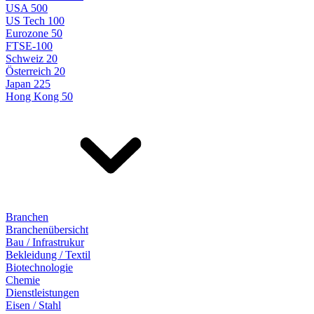
USA 500
US Tech 100
Eurozone 50
FTSE-100
Schweiz 20
Österreich 20
Japan 225
Hong Kong 50
Branchen
Branchenübersicht
Bau / Infrastrukur
Bekleidung / Textil
Biotechnologie
Chemie
Dienstleistungen
Eisen / Stahl