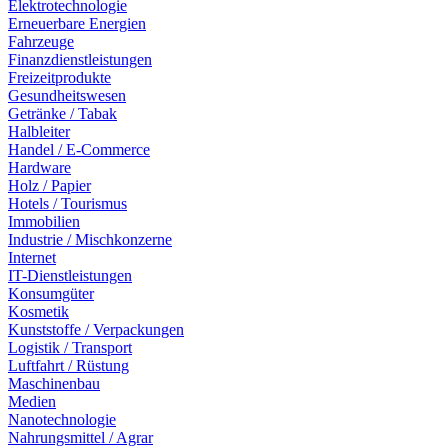
Elektrotechnologie
Erneuerbare Energien
Fahrzeuge
Finanzdienstleistungen
Freizeitprodukte
Gesundheitswesen
Getränke / Tabak
Halbleiter
Handel / E-Commerce
Hardware
Holz / Papier
Hotels / Tourismus
Immobilien
Industrie / Mischkonzerne
Internet
IT-Dienstleistungen
Konsumgüter
Kosmetik
Kunststoffe / Verpackungen
Logistik / Transport
Luftfahrt / Rüstung
Maschinenbau
Medien
Nanotechnologie
Nahrungsmittel / Agrar