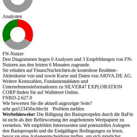
Analysten
FN-Nutzer
Den Diagrammen liegen 0 Analysen und 3 Empfehlungen von FN-
Nutzern aus den letzten 6 Monaten zugrunde.
Sie erhalten auf FinanzNachrichten.de kostenlose Realtime-
Aktienkurse von
und
sowie Kurse und Daten von
ARIVA.DE AG
.
Weitere Kennzahlen, Fundamentaldaten und
Unternehmensinformationen zu SILVER47 EXPLORATION
CORP finden Sie auf
Wallstreet Online
.
FNRD-2.627.0
Wie bewerten Sie die aktuell angezeigte Seite?
sehr gut
1
2
3
4
5
6
schlecht
Problem melden
Werbehinweise:
Die Billigung des Basisprospekts durch die BaFin
ist nicht als ihre Befürwortung der angebotenen Wertpapiere zu
verstehen. Wir empfehlen Interessenten und potenziellen Anlegern
den Basisprospekt und die Endgültigen Bedingungen zu lesen,
bevor sie eine Anlageentscheidung treffen, um sich möglichst