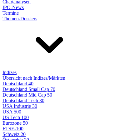
Chartanalysen
IPO-News
Termine
Themen-Dossiers
Indizes
Übersicht nach Indizes/Märkten
Deutschland 40
Deutschland Small Cap 70
Deutschland Mid Cap 50
Deutschland Tech 30
USA Industrie 30
USA 500
US Tech 100
Eurozone 50
FTSE-100
Schweiz 20
Österreich 20