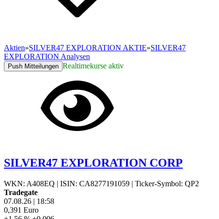
Aktien
»
SILVER47 EXPLORATION AKTIE
»
SILVER47
EXPLORATION Analysen
Realtimekurse aktiv
Push Mitteilungen
SILVER47 EXPLORATION CORP
WKN: A408EQ
|
ISIN: CA8277191059
|
Ticker-Symbol: QP2
Tradegate
07.08.26
|
18:58
0,391
Euro
+1,56 %
+0,006