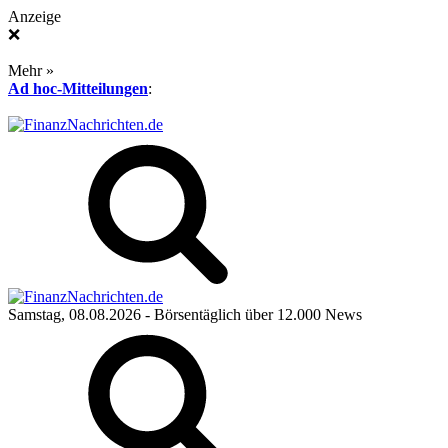
Anzeige
❌
Mehr »
Ad hoc-Mitteilungen
:
Samstag, 08.08.2026
- Börsentäglich über 12.000 News