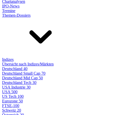
Chartanalysen
IPO-News
Termine
Themen-Dossiers
Indizes
Übersicht nach Indizes/Märkten
Deutschland 40
Deutschland Small Cap 70
Deutschland Mid Cap 50
Deutschland Tech 30
USA Industrie 30
USA 500
US Tech 100
Eurozone 50
FTSE-100
Schweiz 20
Österreich 20