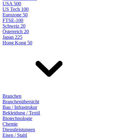
USA 500
US Tech 100
Eurozone 50
FTSE-100
Schweiz 20
Österreich 20
Japan 225
Hong Kong 50
Branchen
Branchenübersicht
Bau / Infrastrukur
Bekleidung / Textil
Biotechnologie
Chemie
Dienstleistungen
Eisen / Stahl