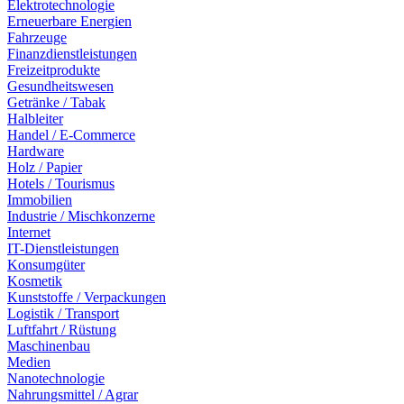
Elektrotechnologie
Erneuerbare Energien
Fahrzeuge
Finanzdienstleistungen
Freizeitprodukte
Gesundheitswesen
Getränke / Tabak
Halbleiter
Handel / E-Commerce
Hardware
Holz / Papier
Hotels / Tourismus
Immobilien
Industrie / Mischkonzerne
Internet
IT-Dienstleistungen
Konsumgüter
Kosmetik
Kunststoffe / Verpackungen
Logistik / Transport
Luftfahrt / Rüstung
Maschinenbau
Medien
Nanotechnologie
Nahrungsmittel / Agrar