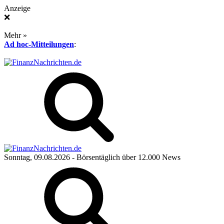
Anzeige
❌
Mehr »
Ad hoc-Mitteilungen
:
Sonntag, 09.08.2026
- Börsentäglich über 12.000 News