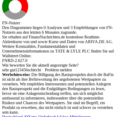
FN-Nutzer
Den Diagrammen liegen 0 Analysen und 3 Empfehlungen von FN-
Nutzern aus den letzten 6 Monaten zugrunde.
Sie erhalten auf FinanzNachrichten.de kostenlose Realtime-
Aktienkurse von
und
sowie Kurse und Daten von
ARIVA.DE AG
.
Weitere Kennzahlen, Fundamentaldaten und
Unternehmensinformationen zu TATE & LYLE PLC finden Sie auf
Wallstreet Online
.
FNRD-2.627.0
Wie bewerten Sie die aktuell angezeigte Seite?
sehr gut
1
2
3
4
5
6
schlecht
Problem melden
Werbehinweise:
Die Billigung des Basisprospekts durch die BaFin
ist nicht als ihre Befürwortung der angebotenen Wertpapiere zu
verstehen. Wir empfehlen Interessenten und potenziellen Anlegern
den Basisprospekt und die Endgültigen Bedingungen zu lesen,
bevor sie eine Anlageentscheidung treffen, um sich möglichst
umfassend zu informieren, insbesondere über die potenziellen
Risiken und Chancen des Wertpapiers. Sie sind im Begriff, ein
Produkt zu erwerben, das nicht einfach ist und schwer zu verstehen
sein kann.
Deutschland 40
Xetra-Orderbuch
Ad hoc-Mitteilungen