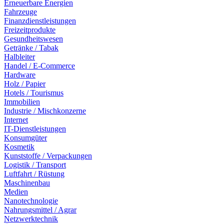
Erneuerbare Energien
Fahrzeuge
Finanzdienstleistungen
Freizeitprodukte
Gesundheitswesen
Getränke / Tabak
Halbleiter
Handel / E-Commerce
Hardware
Holz / Papier
Hotels / Tourismus
Immobilien
Industrie / Mischkonzerne
Internet
IT-Dienstleistungen
Konsumgüter
Kosmetik
Kunststoffe / Verpackungen
Logistik / Transport
Luftfahrt / Rüstung
Maschinenbau
Medien
Nanotechnologie
Nahrungsmittel / Agrar
Netzwerktechnik