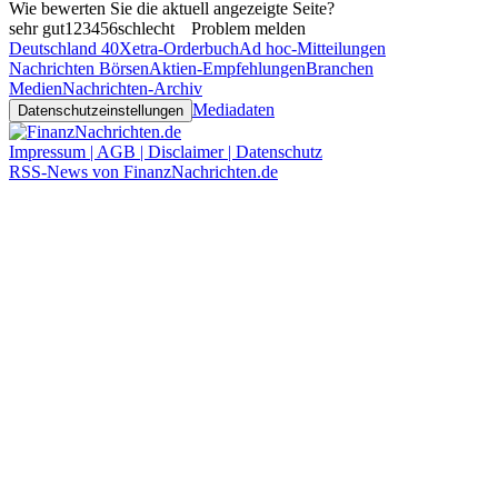
Wie bewerten Sie die aktuell angezeigte Seite?
sehr gut
1
2
3
4
5
6
schlecht
Problem melden
Deutschland 40
Xetra-Orderbuch
Ad hoc-Mitteilungen
Nachrichten Börsen
Aktien-Empfehlungen
Branchen
Medien
Nachrichten-Archiv
Mediadaten
Datenschutzeinstellungen
Impressum | AGB | Disclaimer | Datenschutz
RSS-News von FinanzNachrichten.de