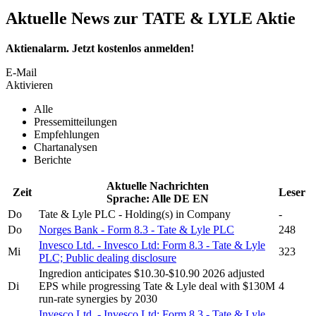
Aktuelle News zur TATE & LYLE Aktie
Aktienalarm. Jetzt kostenlos anmelden!
E-Mail
Aktivieren
Alle
Pressemitteilungen
Empfehlungen
Chartanalysen
Berichte
Aktuelle Nachrichten
Zeit
Leser
Sprache:
Alle
DE
EN
Do
Tate & Lyle PLC
- Holding(s) in Company
-
Do
Norges Bank - Form 8.3 -
Tate & Lyle PLC
248
Invesco Ltd. - Invesco Ltd: Form 8.3 -
Tate & Lyle
Mi
323
PLC;
Public dealing disclosure
Ingredion anticipates $10.30-$10.90 2026 adjusted
Di
EPS while progressing
Tate & Lyle
deal with $130M
4
run-rate synergies by 2030
Invesco Ltd. - Invesco Ltd: Form 8.3 -
Tate & Lyle