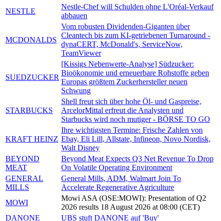
Nestle-Chef will Schulden ohne L'Oréal-Verkauf
NESTLE
abbauen
Vom robusten Dividenden-Giganten über
Cleantech bis zum KI-getriebenen Turnaround -
MCDONALDS
dynaCERT, McDonald's, ServiceNow,
TeamViewer
[Kissigs Nebenwerte-Analyse] Südzucker:
Bioökonomie und erneuerbare Rohstoffe geben
SUEDZUCKER
Europas größtem Zuckerhersteller neuen
Schwung
Shell freut sich über hohe Öl- und Gaspreise,
STARBUCKS
ArcelorMittal erfreut die Analysten und
Starbucks wird noch mutiger - BÖRSE TO GO
Ihre wichtigsten Termine: Frische Zahlen von
KRAFT HEINZ
Ebay, Eli Lill, Allstate, Infineon, Novo Nordisk,
Walt Disney
BEYOND
Beyond Meat Expects Q3 Net Revenue To Drop
MEAT
On Volatile Operating Environment
GENERAL
General Mills, ADM, Walmart Join To
MILLS
Accelerate Regenerative Agriculture
Mowi ASA (OSE:MOWI): Presentation of Q2
MOWI
2026 results 18 August 2026 at 08:00 (CET)
DANONE
UBS stuft DANONE auf 'Buy'