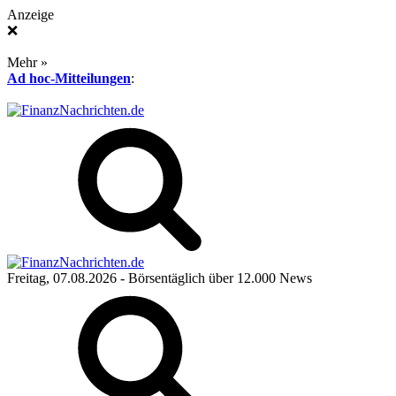
Anzeige
❌
Mehr »
Ad hoc-Mitteilungen
:
Freitag, 07.08.2026
- Börsentäglich über 12.000 News