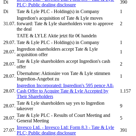
Di
390
PLC;
Public dealing disclosure
Di
Tate & Lyle PLC
- Holding(s) in Company
1
Ingredion's acquisition of
Tate & Lyle
moves
31.07.
forward:
Tate & Lyle
shareholders vote to approve
2
the deal
TATE & LYLE
Aktie jetzt für 0€ handeln
29.07.
Tate & Lyle PLC
- Holding(s) in Company
1
Ingredion shareholders accept
Tate & Lyle
28.07.
1
acquisition offer
Tate & Lyle
shareholders accept Ingredion's cash
28.07.
2
offer
Übernahme: Aktionäre von
Tate & Lyle
stimmen
28.07.
1
Ingredion-Angebot zu
Ingredion Incorporated: Ingredion's 595 pence All-
28.07.
Cash Offer to Acquire
Tate & Lyle
Accepted by
1.157
Their Shareholders
Tate & Lyle
shareholders say yes to Ingredion
28.07.
9
takeover
Tate & Lyle PLC
- Results of Court Meeting and
28.07.
5
General Meeting
Invesco Ltd. - Invesco Ltd: Form 8.3 -
Tate & Lyle
27.07.
391
PLC;
Public dealing disclosure