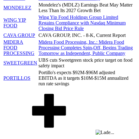
Mondelez's (MDLZ) Earnings Beat May Matter
MONDELEZ
Less Than Its 2027 Growth Bet
Wing Yip Food Holdings Group Limited
WING YIP
Regains Compliance with Nasdaq Minimum
FOOD
Closing Bid Price Rule
CAVA GROUP
CAVA GROUP, INC. - 8-K, Current Report
MIDERA
Midera Food Processing, Inc.: Midera Food
FOOD
Processing Completes Spin-Off, Begins Trading
PROCESSING
Tomorrow as Independent, Public Company
UBS cuts Sweetgreen stock price target on food
SWEETGREEN
safety impact
Portillo's expects $92M-$96M adjusted
PORTILLOS
EBITDA as it targets $10M-$15M annualized
run rate savings