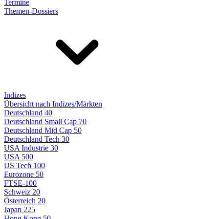
Termine
Themen-Dossiers
Indizes
Übersicht nach Indizes/Märkten
Deutschland 40
Deutschland Small Cap 70
Deutschland Mid Cap 50
Deutschland Tech 30
USA Industrie 30
USA 500
US Tech 100
Eurozone 50
FTSE-100
Schweiz 20
Österreich 20
Japan 225
Hong Kong 50