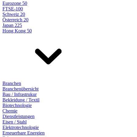
Eurozone 50
FTSE-100
Schweiz 20
Österreich 20
Japan 225
Hong Kong 50
Branchen
Branchenübersicht
Bau / Infrastrukur
Bekleidung / Textil
Biotechnologie
Chemie
Dienstleistungen
Eisen / Stahl
Elektrotechnologie
Erneuerbare Energien