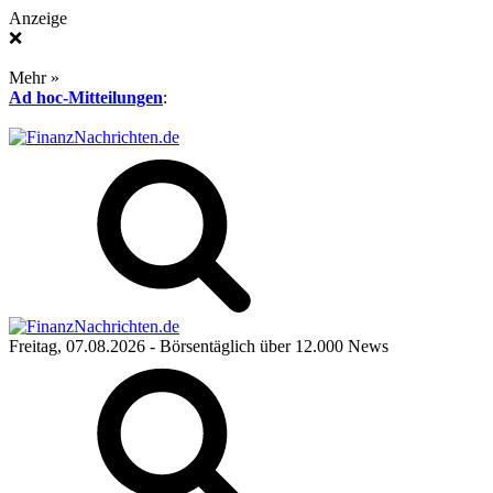
Anzeige
❌
Mehr »
Ad hoc-Mitteilungen
:
Freitag, 07.08.2026
- Börsentäglich über 12.000 News