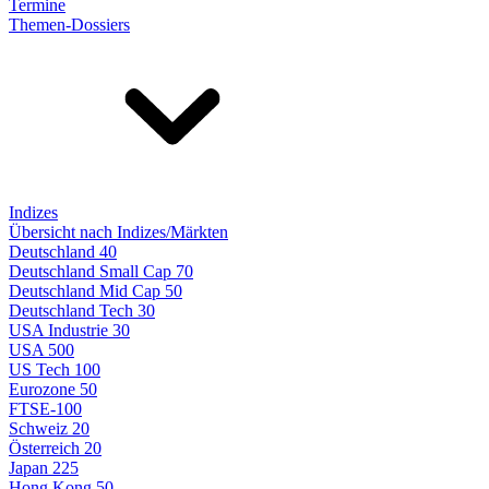
Termine
Themen-Dossiers
Indizes
Übersicht nach Indizes/Märkten
Deutschland 40
Deutschland Small Cap 70
Deutschland Mid Cap 50
Deutschland Tech 30
USA Industrie 30
USA 500
US Tech 100
Eurozone 50
FTSE-100
Schweiz 20
Österreich 20
Japan 225
Hong Kong 50