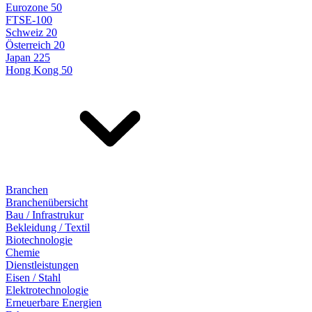
Eurozone 50
FTSE-100
Schweiz 20
Österreich 20
Japan 225
Hong Kong 50
Branchen
Branchenübersicht
Bau / Infrastrukur
Bekleidung / Textil
Biotechnologie
Chemie
Dienstleistungen
Eisen / Stahl
Elektrotechnologie
Erneuerbare Energien