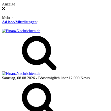
Anzeige
❌
Mehr »
Ad hoc-Mitteilungen
:
Samstag, 08.08.2026
- Börsentäglich über 12.000 News