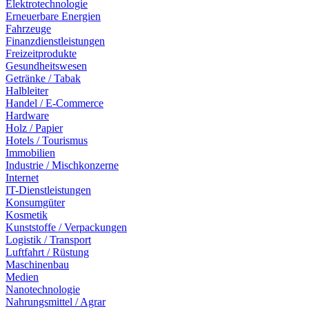
Elektrotechnologie
Erneuerbare Energien
Fahrzeuge
Finanzdienstleistungen
Freizeitprodukte
Gesundheitswesen
Getränke / Tabak
Halbleiter
Handel / E-Commerce
Hardware
Holz / Papier
Hotels / Tourismus
Immobilien
Industrie / Mischkonzerne
Internet
IT-Dienstleistungen
Konsumgüter
Kosmetik
Kunststoffe / Verpackungen
Logistik / Transport
Luftfahrt / Rüstung
Maschinenbau
Medien
Nanotechnologie
Nahrungsmittel / Agrar