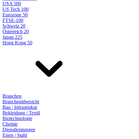
USA 500
US Tech 100
Eurozone 50
FTSE-100
Schweiz 20
Österreich 20
Japan 225
Hong Kong 50
Branchen
Branchenübersicht
Bau / Infrastrukur
Bekleidung / Textil
Biotechnologie
Chemie
Dienstleistungen
Eisen / Stahl