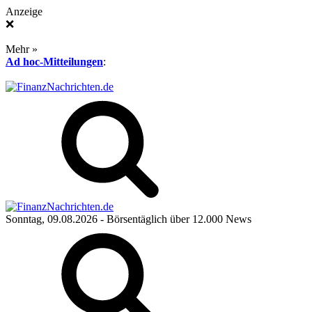
Anzeige
❌
Mehr »
Ad hoc-Mitteilungen
:
Sonntag, 09.08.2026
- Börsentäglich über 12.000 News