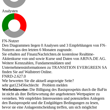
Analysten
FN-Nutzer
Den Diagrammen liegen 0 Analysen und 3 Empfehlungen von FN-
Nutzern aus den letzten 6 Monaten zugrunde.
Sie erhalten auf FinanzNachrichten.de kostenlose Realtime-
Aktienkurse von
und
sowie Kurse und Daten von
ARIVA.DE AG
.
Weitere Kennzahlen, Fundamentaldaten und
Unternehmensinformationen zu TRANSITION EVERGREEN SA
finden Sie auf
Wallstreet Online
.
FNRD-2.627.0
Wie bewerten Sie die aktuell angezeigte Seite?
sehr gut
1
2
3
4
5
6
schlecht
Problem melden
Werbehinweise:
Die Billigung des Basisprospekts durch die BaFin
ist nicht als ihre Befürwortung der angebotenen Wertpapiere zu
verstehen. Wir empfehlen Interessenten und potenziellen Anlegern
den Basisprospekt und die Endgültigen Bedingungen zu lesen,
bevor sie eine Anlageentscheidung treffen, um sich möglichst