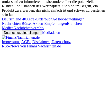
umfassend zu informieren, insbesondere über die potenziellen
Risiken und Chancen des Wertpapiers. Sie sind im Begriff, ein
Produkt zu erwerben, das nicht einfach ist und schwer zu verstehen
sein kann.
Deutschland 40
Xetra-Orderbuch
Ad hoc-Mitteilungen
Nachrichten Börsen
Aktien-Empfehlungen
Branchen
Medien
Nachrichten-Archiv
Mediadaten
Datenschutzeinstellungen
Impressum | AGB | Disclaimer | Datenschutz
RSS-News von FinanzNachrichten.de