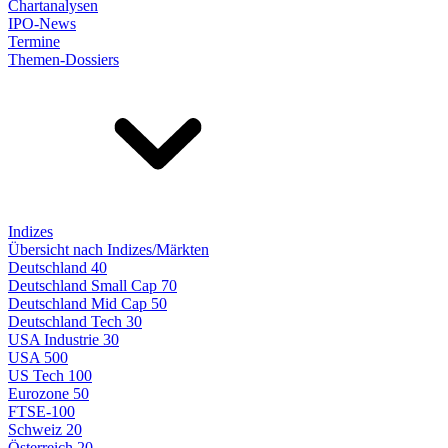
Chartanalysen
IPO-News
Termine
Themen-Dossiers
Indizes
Übersicht nach Indizes/Märkten
Deutschland 40
Deutschland Small Cap 70
Deutschland Mid Cap 50
Deutschland Tech 30
USA Industrie 30
USA 500
US Tech 100
Eurozone 50
FTSE-100
Schweiz 20
Österreich 20