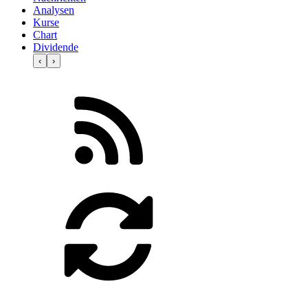
Analysen
Kurse
Chart
Dividende
‹
›