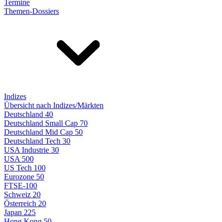
Termine
Themen-Dossiers
Indizes
Übersicht nach Indizes/Märkten
Deutschland 40
Deutschland Small Cap 70
Deutschland Mid Cap 50
Deutschland Tech 30
USA Industrie 30
USA 500
US Tech 100
Eurozone 50
FTSE-100
Schweiz 20
Österreich 20
Japan 225
Hong Kong 50