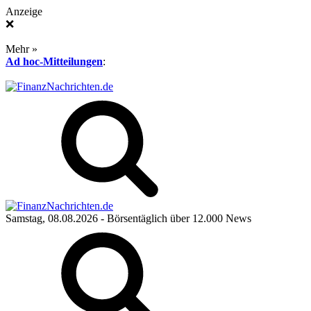
Anzeige
❌
Mehr »
Ad hoc-Mitteilungen
:
Samstag, 08.08.2026
- Börsentäglich über 12.000 News