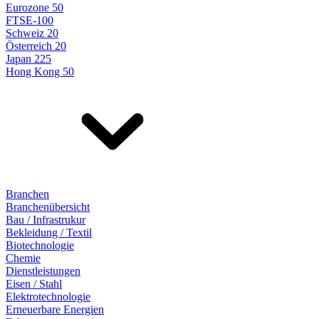
Eurozone 50
FTSE-100
Schweiz 20
Österreich 20
Japan 225
Hong Kong 50
Branchen
Branchenübersicht
Bau / Infrastrukur
Bekleidung / Textil
Biotechnologie
Chemie
Dienstleistungen
Eisen / Stahl
Elektrotechnologie
Erneuerbare Energien