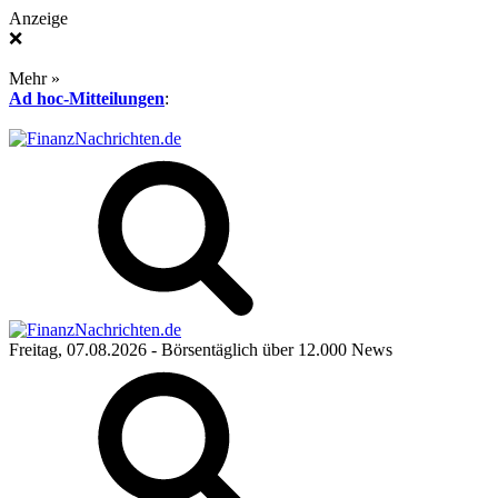
Anzeige
❌
Mehr »
Ad hoc-Mitteilungen
:
Freitag, 07.08.2026
- Börsentäglich über 12.000 News