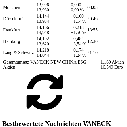
13,996
0,000
München
08:03
13,980
0,00 %
14,144
+0,160
Düsseldorf
20:46
13,984
+1,14 %
14,166
+0,218
Frankfurt
13:55
13,948
+1,56 %
14,102
+0,482
Hamburg
12:30
13,620
+3,54 %
14,218
+0,174
Lang & Schwarz
21:10
14,044
+1,24 %
Gesamtumsatz VANECK NEW CHINA ESG
1.169 Aktien
Aktien:
16.549 Euro
Bestbewertete Nachrichten VANECK