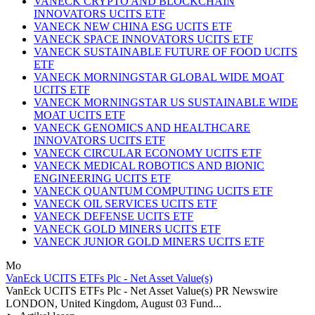
VANECK CRYPTO AND BLOCKCHAIN
INNOVATORS UCITS ETF
VANECK NEW CHINA ESG UCITS ETF
VANECK SPACE INNOVATORS UCITS ETF
VANECK SUSTAINABLE FUTURE OF FOOD UCITS
ETF
VANECK MORNINGSTAR GLOBAL WIDE MOAT
UCITS ETF
VANECK MORNINGSTAR US SUSTAINABLE WIDE
MOAT UCITS ETF
VANECK GENOMICS AND HEALTHCARE
INNOVATORS UCITS ETF
VANECK CIRCULAR ECONOMY UCITS ETF
VANECK MEDICAL ROBOTICS AND BIONIC
ENGINEERING UCITS ETF
VANECK QUANTUM COMPUTING UCITS ETF
VANECK OIL SERVICES UCITS ETF
VANECK DEFENSE UCITS ETF
VANECK GOLD MINERS UCITS ETF
VANECK JUNIOR GOLD MINERS UCITS ETF
Mo
VanEck UCITS ETFs Plc - Net Asset Value(s)
VanEck UCITS ETFs Plc - Net Asset Value(s) PR Newswire
LONDON, United Kingdom, August 03 Fund...