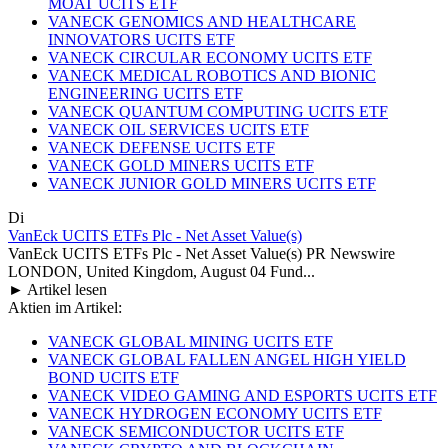
MOAT UCITS ETF
VANECK GENOMICS AND HEALTHCARE
INNOVATORS UCITS ETF
VANECK CIRCULAR ECONOMY UCITS ETF
VANECK MEDICAL ROBOTICS AND BIONIC
ENGINEERING UCITS ETF
VANECK QUANTUM COMPUTING UCITS ETF
VANECK OIL SERVICES UCITS ETF
VANECK DEFENSE UCITS ETF
VANECK GOLD MINERS UCITS ETF
VANECK JUNIOR GOLD MINERS UCITS ETF
Di
VanEck UCITS ETFs Plc - Net Asset Value(s)
VanEck UCITS ETFs Plc - Net Asset Value(s) PR Newswire
LONDON, United Kingdom, August 04 Fund...
► Artikel lesen
Aktien im Artikel:
VANECK GLOBAL MINING UCITS ETF
VANECK GLOBAL FALLEN ANGEL HIGH YIELD
BOND UCITS ETF
VANECK VIDEO GAMING AND ESPORTS UCITS ETF
VANECK HYDROGEN ECONOMY UCITS ETF
VANECK SEMICONDUCTOR UCITS ETF