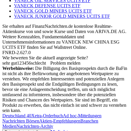
VANECK OIL SERVICES UCITS ETF
VANECK DEFENSE UCITS ETF
VANECK GOLD MINERS UCITS ETF
VANECK JUNIOR GOLD MINERS UCITS ETF
Sie erhalten auf FinanzNachrichten.de kostenlose Realtime-
Aktienkurse von
und
sowie Kurse und Daten von
ARIVA.DE AG
.
Weitere Kennzahlen, Fundamentaldaten und
Unternehmensinformationen zu VANECK NEW CHINA ESG
UCITS ETF finden Sie auf
Wallstreet Online
.
FNRD-2.627.0
Wie bewerten Sie die aktuell angezeigte Seite?
sehr gut
1
2
3
4
5
6
schlecht
Problem melden
Werbehinweise:
Die Billigung des Basisprospekts durch die BaFin
ist nicht als ihre Befürwortung der angebotenen Wertpapiere zu
verstehen. Wir empfehlen Interessenten und potenziellen Anlegern
den Basisprospekt und die Endgültigen Bedingungen zu lesen,
bevor sie eine Anlageentscheidung treffen, um sich möglichst
umfassend zu informieren, insbesondere über die potenziellen
Risiken und Chancen des Wertpapiers. Sie sind im Begriff, ein
Produkt zu erwerben, das nicht einfach ist und schwer zu verstehen
sein kann.
Deutschland 40
Xetra-Orderbuch
Ad hoc-Mitteilungen
Nachrichten Börsen
Aktien-Empfehlungen
Branchen
Medien
Nachrichten-Archiv