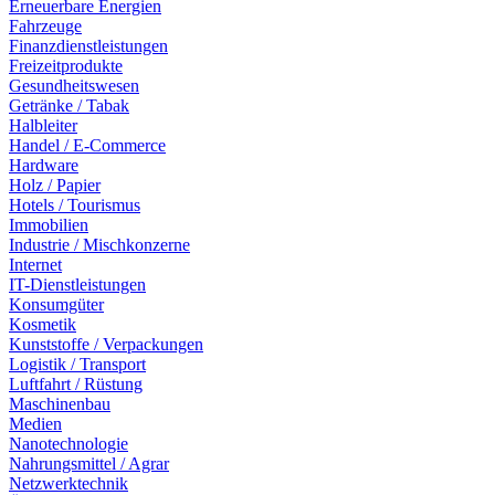
Erneuerbare Energien
Fahrzeuge
Finanzdienstleistungen
Freizeitprodukte
Gesundheitswesen
Getränke / Tabak
Halbleiter
Handel / E-Commerce
Hardware
Holz / Papier
Hotels / Tourismus
Immobilien
Industrie / Mischkonzerne
Internet
IT-Dienstleistungen
Konsumgüter
Kosmetik
Kunststoffe / Verpackungen
Logistik / Transport
Luftfahrt / Rüstung
Maschinenbau
Medien
Nanotechnologie
Nahrungsmittel / Agrar
Netzwerktechnik