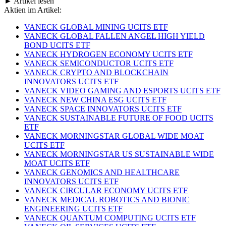
► Artikel lesen
Aktien im Artikel:
VANECK GLOBAL MINING UCITS ETF
VANECK GLOBAL FALLEN ANGEL HIGH YIELD
BOND UCITS ETF
VANECK HYDROGEN ECONOMY UCITS ETF
VANECK SEMICONDUCTOR UCITS ETF
VANECK CRYPTO AND BLOCKCHAIN
INNOVATORS UCITS ETF
VANECK VIDEO GAMING AND ESPORTS UCITS ETF
VANECK NEW CHINA ESG UCITS ETF
VANECK SPACE INNOVATORS UCITS ETF
VANECK SUSTAINABLE FUTURE OF FOOD UCITS
ETF
VANECK MORNINGSTAR GLOBAL WIDE MOAT
UCITS ETF
VANECK MORNINGSTAR US SUSTAINABLE WIDE
MOAT UCITS ETF
VANECK GENOMICS AND HEALTHCARE
INNOVATORS UCITS ETF
VANECK CIRCULAR ECONOMY UCITS ETF
VANECK MEDICAL ROBOTICS AND BIONIC
ENGINEERING UCITS ETF
VANECK QUANTUM COMPUTING UCITS ETF