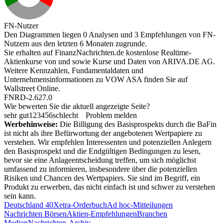
FN-Nutzer
Den Diagrammen liegen 0 Analysen und 3 Empfehlungen von FN-
Nutzern aus den letzten 6 Monaten zugrunde.
Sie erhalten auf FinanzNachrichten.de kostenlose Realtime-
Aktienkurse von
und
sowie Kurse und Daten von
ARIVA.DE AG
.
Weitere Kennzahlen, Fundamentaldaten und
Unternehmensinformationen zu VOW ASA finden Sie auf
Wallstreet Online
.
FNRD-2.627.0
Wie bewerten Sie die aktuell angezeigte Seite?
sehr gut
1
2
3
4
5
6
schlecht
Problem melden
Werbehinweise:
Die Billigung des Basisprospekts durch die BaFin
ist nicht als ihre Befürwortung der angebotenen Wertpapiere zu
verstehen. Wir empfehlen Interessenten und potenziellen Anlegern
den Basisprospekt und die Endgültigen Bedingungen zu lesen,
bevor sie eine Anlageentscheidung treffen, um sich möglichst
umfassend zu informieren, insbesondere über die potenziellen
Risiken und Chancen des Wertpapiers. Sie sind im Begriff, ein
Produkt zu erwerben, das nicht einfach ist und schwer zu verstehen
sein kann.
Deutschland 40
Xetra-Orderbuch
Ad hoc-Mitteilungen
Nachrichten Börsen
Aktien-Empfehlungen
Branchen
Medien
Nachrichten-Archiv