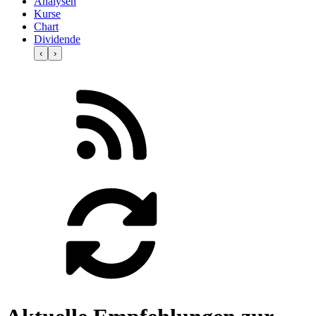
Analysen
Kurse
Chart
Dividende
‹
›