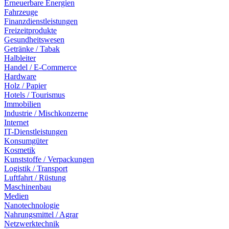
Erneuerbare Energien
Fahrzeuge
Finanzdienstleistungen
Freizeitprodukte
Gesundheitswesen
Getränke / Tabak
Halbleiter
Handel / E-Commerce
Hardware
Holz / Papier
Hotels / Tourismus
Immobilien
Industrie / Mischkonzerne
Internet
IT-Dienstleistungen
Konsumgüter
Kosmetik
Kunststoffe / Verpackungen
Logistik / Transport
Luftfahrt / Rüstung
Maschinenbau
Medien
Nanotechnologie
Nahrungsmittel / Agrar
Netzwerktechnik