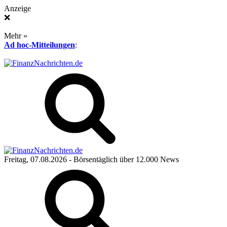
Anzeige
❌
Mehr »
Ad hoc-Mitteilungen
:
Freitag, 07.08.2026
- Börsentäglich über 12.000 News