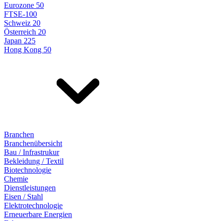
Eurozone 50
FTSE-100
Schweiz 20
Österreich 20
Japan 225
Hong Kong 50
Branchen
Branchenübersicht
Bau / Infrastrukur
Bekleidung / Textil
Biotechnologie
Chemie
Dienstleistungen
Eisen / Stahl
Elektrotechnologie
Erneuerbare Energien