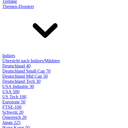
Termine
Themen-Dossiers
Indizes
Übersicht nach Indizes/Märkten
Deutschland 40
Deutschland Small Cap 70
Deutschland Mid Cap 50
Deutschland Tech 30
USA Industrie 30
USA 500
US Tech 100
Eurozone 50
FTSE-100
Schweiz 20
Österreich 20
Japan 225
Hong Kong 50