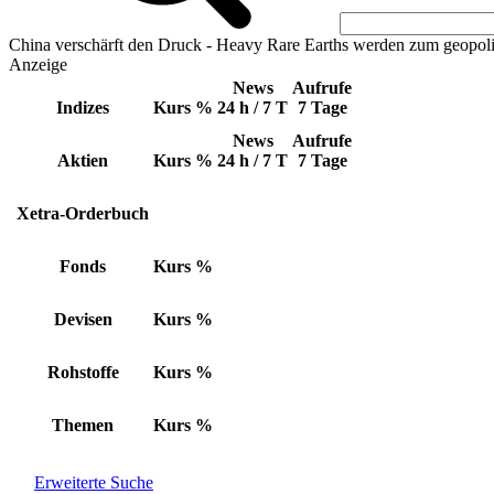
China verschärft den Druck - Heavy Rare Earths werden zum geopoli
Anzeige
News
Aufrufe
Indizes
Kurs
%
24 h / 7 T
7 Tage
News
Aufrufe
Aktien
Kurs
%
24 h / 7 T
7 Tage
Xetra-Orderbuch
Fonds
Kurs
%
Devisen
Kurs
%
Rohstoffe
Kurs
%
Themen
Kurs
%
Erweiterte Suche