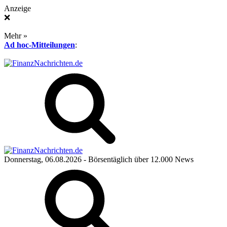
Anzeige
❌
Mehr »
Ad hoc-Mitteilungen
:
Donnerstag, 06.08.2026
- Börsentäglich über 12.000 News