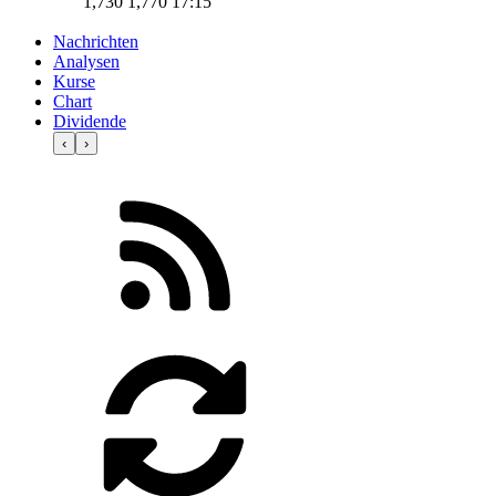
1,730
1,770
17:15
Nachrichten
Analysen
Kurse
Chart
Dividende
‹
›