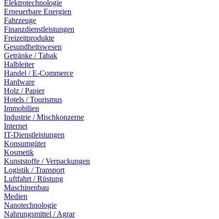
Elektrotechnologie
Erneuerbare Energien
Fahrzeuge
Finanzdienstleistungen
Freizeitprodukte
Gesundheitswesen
Getränke / Tabak
Halbleiter
Handel / E-Commerce
Hardware
Holz / Papier
Hotels / Tourismus
Immobilien
Industrie / Mischkonzerne
Internet
IT-Dienstleistungen
Konsumgüter
Kosmetik
Kunststoffe / Verpackungen
Logistik / Transport
Luftfahrt / Rüstung
Maschinenbau
Medien
Nanotechnologie
Nahrungsmittel / Agrar