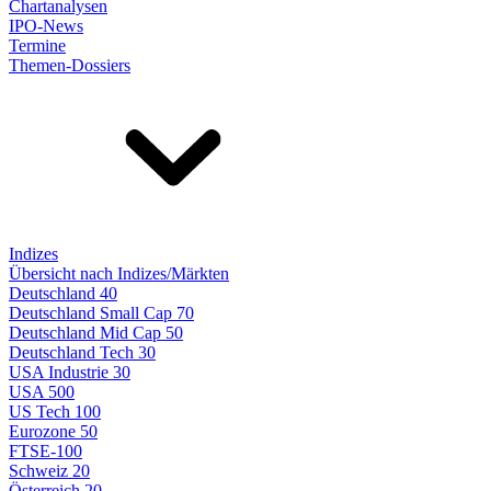
Chartanalysen
IPO-News
Termine
Themen-Dossiers
Indizes
Übersicht nach Indizes/Märkten
Deutschland 40
Deutschland Small Cap 70
Deutschland Mid Cap 50
Deutschland Tech 30
USA Industrie 30
USA 500
US Tech 100
Eurozone 50
FTSE-100
Schweiz 20
Österreich 20