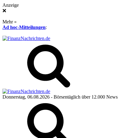
Anzeige
❌
Mehr »
Ad hoc-Mitteilungen
:
Donnerstag, 06.08.2026
- Börsentäglich über 12.000 News