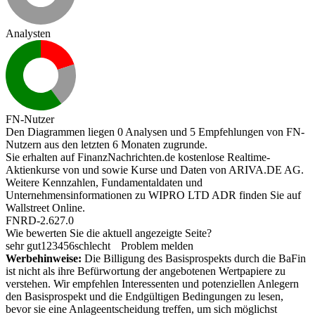
Analysten
FN-Nutzer
Den Diagrammen liegen 0 Analysen und 5 Empfehlungen von FN-
Nutzern aus den letzten 6 Monaten zugrunde.
Sie erhalten auf FinanzNachrichten.de kostenlose Realtime-
Aktienkurse von
und
sowie Kurse und Daten von
ARIVA.DE AG
.
Weitere Kennzahlen, Fundamentaldaten und
Unternehmensinformationen zu WIPRO LTD ADR finden Sie auf
Wallstreet Online
.
FNRD-2.627.0
Wie bewerten Sie die aktuell angezeigte Seite?
sehr gut
1
2
3
4
5
6
schlecht
Problem melden
Werbehinweise:
Die Billigung des Basisprospekts durch die BaFin
ist nicht als ihre Befürwortung der angebotenen Wertpapiere zu
verstehen. Wir empfehlen Interessenten und potenziellen Anlegern
den Basisprospekt und die Endgültigen Bedingungen zu lesen,
bevor sie eine Anlageentscheidung treffen, um sich möglichst