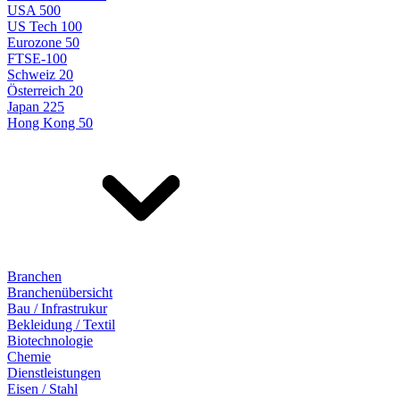
USA 500
US Tech 100
Eurozone 50
FTSE-100
Schweiz 20
Österreich 20
Japan 225
Hong Kong 50
Branchen
Branchenübersicht
Bau / Infrastrukur
Bekleidung / Textil
Biotechnologie
Chemie
Dienstleistungen
Eisen / Stahl