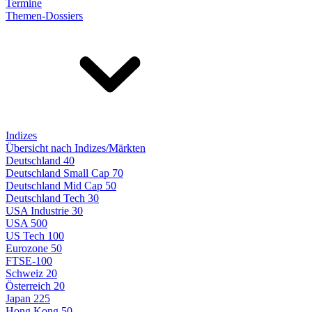
Termine
Themen-Dossiers
Indizes
Übersicht nach Indizes/Märkten
Deutschland 40
Deutschland Small Cap 70
Deutschland Mid Cap 50
Deutschland Tech 30
USA Industrie 30
USA 500
US Tech 100
Eurozone 50
FTSE-100
Schweiz 20
Österreich 20
Japan 225
Hong Kong 50