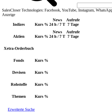
SalesCloser Technologies: Facebook, YouTube, Instagram, WhatsAp
Anzeige
News
Aufrufe
Indizes
Kurs
%
24 h / 7 T
7 Tage
News
Aufrufe
Aktien
Kurs
%
24 h / 7 T
7 Tage
Xetra-Orderbuch
Fonds
Kurs
%
Devisen
Kurs
%
Rohstoffe
Kurs
%
Themen
Kurs
%
Erweiterte Suche