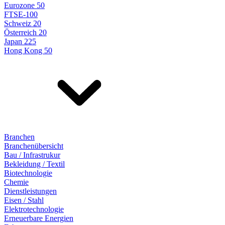
Eurozone 50
FTSE-100
Schweiz 20
Österreich 20
Japan 225
Hong Kong 50
Branchen
Branchenübersicht
Bau / Infrastrukur
Bekleidung / Textil
Biotechnologie
Chemie
Dienstleistungen
Eisen / Stahl
Elektrotechnologie
Erneuerbare Energien