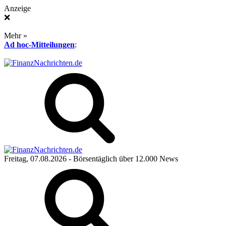
Anzeige
❌
Mehr »
Ad hoc-Mitteilungen
:
Freitag, 07.08.2026
- Börsentäglich über 12.000 News