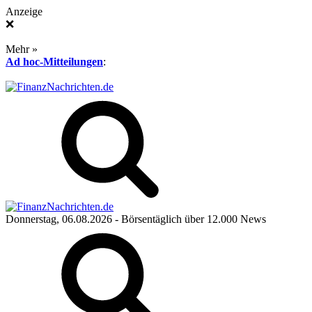
Anzeige
❌
Mehr »
Ad hoc-Mitteilungen
:
Donnerstag, 06.08.2026
- Börsentäglich über 12.000 News