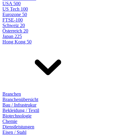
USA 500
US Tech 100
Eurozone 50
FTSE-100
Schweiz 20
Österreich 20
Japan 225
Hong Kong 50
Branchen
Branchenübersicht
Bau / Infrastrukur
Bekleidung / Textil
Biotechnologie
Chemie
Dienstleistungen
Eisen / Stahl