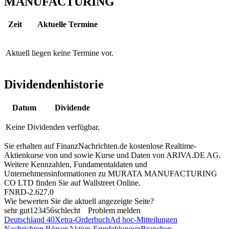
MANUFACTURING
Zeit
Aktuelle Termine
Aktuell liegen keine Termine vor.
Dividendenhistorie
Datum
Dividende
Keine Dividenden verfügbar.
Sie erhalten auf FinanzNachrichten.de kostenlose Realtime-
Aktienkurse von
und
sowie Kurse und Daten von
ARIVA.DE AG
.
Weitere Kennzahlen, Fundamentaldaten und
Unternehmensinformationen zu MURATA MANUFACTURING
CO LTD finden Sie auf
Wallstreet Online
.
FNRD-2.627.0
Wie bewerten Sie die aktuell angezeigte Seite?
sehr gut
1
2
3
4
5
6
schlecht
Problem melden
Deutschland 40
Xetra-Orderbuch
Ad hoc-Mitteilungen
Nachrichten Börsen
Aktien-Empfehlungen
Branchen