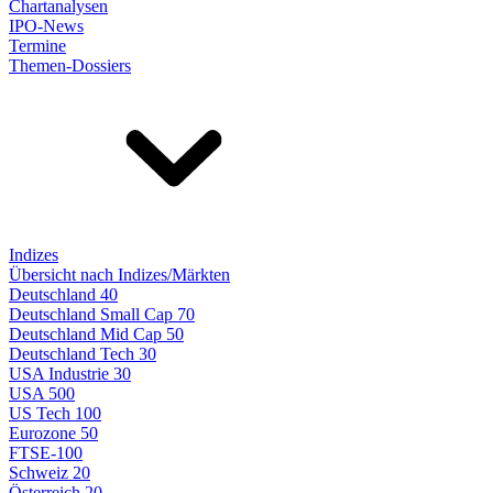
Chartanalysen
IPO-News
Termine
Themen-Dossiers
Indizes
Übersicht nach Indizes/Märkten
Deutschland 40
Deutschland Small Cap 70
Deutschland Mid Cap 50
Deutschland Tech 30
USA Industrie 30
USA 500
US Tech 100
Eurozone 50
FTSE-100
Schweiz 20
Österreich 20