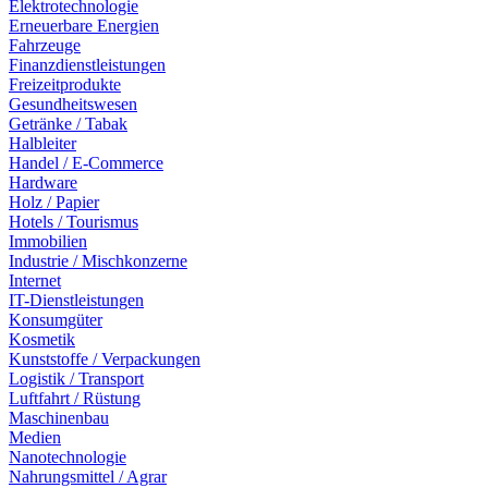
Elektrotechnologie
Erneuerbare Energien
Fahrzeuge
Finanzdienstleistungen
Freizeitprodukte
Gesundheitswesen
Getränke / Tabak
Halbleiter
Handel / E-Commerce
Hardware
Holz / Papier
Hotels / Tourismus
Immobilien
Industrie / Mischkonzerne
Internet
IT-Dienstleistungen
Konsumgüter
Kosmetik
Kunststoffe / Verpackungen
Logistik / Transport
Luftfahrt / Rüstung
Maschinenbau
Medien
Nanotechnologie
Nahrungsmittel / Agrar