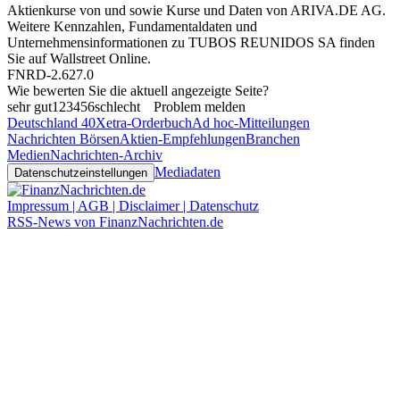
Aktienkurse von
und
sowie Kurse und Daten von
ARIVA.DE AG
.
Weitere Kennzahlen, Fundamentaldaten und
Unternehmensinformationen zu TUBOS REUNIDOS SA finden
Sie auf
Wallstreet Online
.
FNRD-2.627.0
Wie bewerten Sie die aktuell angezeigte Seite?
sehr gut
1
2
3
4
5
6
schlecht
Problem melden
Deutschland 40
Xetra-Orderbuch
Ad hoc-Mitteilungen
Nachrichten Börsen
Aktien-Empfehlungen
Branchen
Medien
Nachrichten-Archiv
Mediadaten
Datenschutzeinstellungen
Impressum | AGB | Disclaimer | Datenschutz
RSS-News von FinanzNachrichten.de