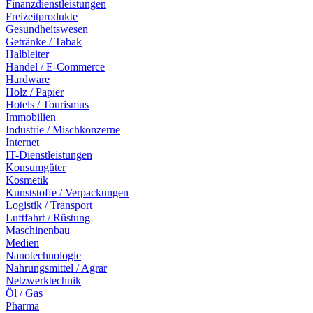
Finanzdienstleistungen
Freizeitprodukte
Gesundheitswesen
Getränke / Tabak
Halbleiter
Handel / E-Commerce
Hardware
Holz / Papier
Hotels / Tourismus
Immobilien
Industrie / Mischkonzerne
Internet
IT-Dienstleistungen
Konsumgüter
Kosmetik
Kunststoffe / Verpackungen
Logistik / Transport
Luftfahrt / Rüstung
Maschinenbau
Medien
Nanotechnologie
Nahrungsmittel / Agrar
Netzwerktechnik
Öl / Gas
Pharma