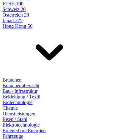
FTSE-100
Schweiz 20
Österreich 20
Japan 225
Hong Kong 50
Branchen
Branchenübersicht
Bau / Infrastrukur
Bekleidung / Textil
Biotechnologie
Chemie
Dienstleistungen
Eisen / Stahl
Elektrotechnologie
Erneuerbare Energien
Fahrzeuge