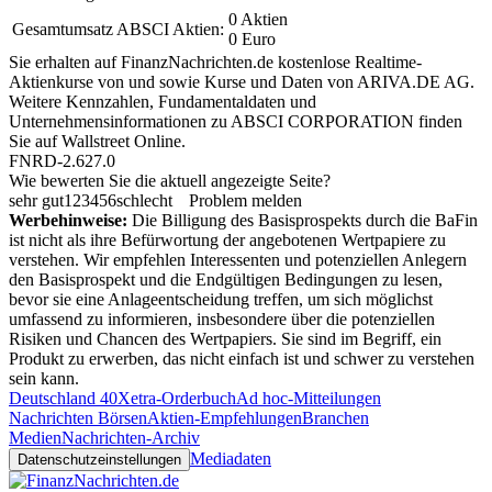
0 Aktien
Gesamtumsatz ABSCI Aktien:
0 Euro
Sie erhalten auf FinanzNachrichten.de kostenlose Realtime-
Aktienkurse von
und
sowie Kurse und Daten von
ARIVA.DE AG
.
Weitere Kennzahlen, Fundamentaldaten und
Unternehmensinformationen zu ABSCI CORPORATION finden
Sie auf
Wallstreet Online
.
FNRD-2.627.0
Wie bewerten Sie die aktuell angezeigte Seite?
sehr gut
1
2
3
4
5
6
schlecht
Problem melden
Werbehinweise:
Die Billigung des Basisprospekts durch die BaFin
ist nicht als ihre Befürwortung der angebotenen Wertpapiere zu
verstehen. Wir empfehlen Interessenten und potenziellen Anlegern
den Basisprospekt und die Endgültigen Bedingungen zu lesen,
bevor sie eine Anlageentscheidung treffen, um sich möglichst
umfassend zu informieren, insbesondere über die potenziellen
Risiken und Chancen des Wertpapiers. Sie sind im Begriff, ein
Produkt zu erwerben, das nicht einfach ist und schwer zu verstehen
sein kann.
Deutschland 40
Xetra-Orderbuch
Ad hoc-Mitteilungen
Nachrichten Börsen
Aktien-Empfehlungen
Branchen
Medien
Nachrichten-Archiv
Mediadaten
Datenschutzeinstellungen