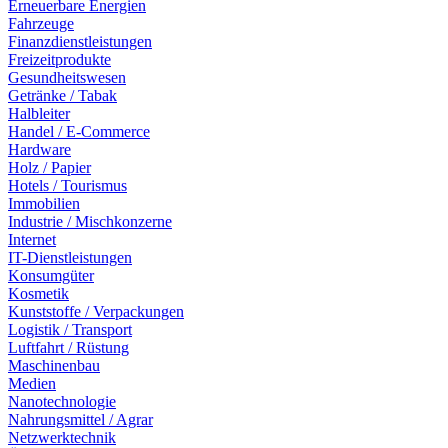
Erneuerbare Energien
Fahrzeuge
Finanzdienstleistungen
Freizeitprodukte
Gesundheitswesen
Getränke / Tabak
Halbleiter
Handel / E-Commerce
Hardware
Holz / Papier
Hotels / Tourismus
Immobilien
Industrie / Mischkonzerne
Internet
IT-Dienstleistungen
Konsumgüter
Kosmetik
Kunststoffe / Verpackungen
Logistik / Transport
Luftfahrt / Rüstung
Maschinenbau
Medien
Nanotechnologie
Nahrungsmittel / Agrar
Netzwerktechnik