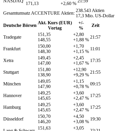
NASDAQ
21:59
171,13
+2,60 %
238.543 Aktien
Gesamtumsatz ACCENTURE Aktien:
17,3 Mio. US-Dollar
Akt. Kurs (EUR)
+/-
Deutsche Börsen
Zeit
Vortag
%
151,35
+2,80
Tradegate
21:57
148,55
+1,88 %
150,00
+1,70
Frankfurt
11:01
148,30
+1,15 %
149,45
+2,45
Xetra
17:35
147,00
+1,67 %
151,80
+12,90
Stuttgart
21:55
138,90
+9,29 %
149,05
+1,15
München
09:15
147,90
+0,78 %
149,25
+3,60
Hannover
17:25
145,65
+2,47 %
149,25
+3,60
Hamburg
17:25
145,65
+2,47 %
150,70
+4,50
Düsseldorf
19:30
146,20
+3,08 %
151,63
+3,05
Lang & Schwarz
22:21