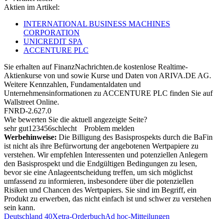
Aktien im Artikel:
INTERNATIONAL BUSINESS MACHINES
CORPORATION
UNICREDIT SPA
ACCENTURE PLC
Sie erhalten auf FinanzNachrichten.de kostenlose Realtime-
Aktienkurse von
und
sowie Kurse und Daten von
ARIVA.DE AG
.
Weitere Kennzahlen, Fundamentaldaten und
Unternehmensinformationen zu ACCENTURE PLC finden Sie auf
Wallstreet Online
.
FNRD-2.627.0
Wie bewerten Sie die aktuell angezeigte Seite?
sehr gut
1
2
3
4
5
6
schlecht
Problem melden
Werbehinweise:
Die Billigung des Basisprospekts durch die BaFin
ist nicht als ihre Befürwortung der angebotenen Wertpapiere zu
verstehen. Wir empfehlen Interessenten und potenziellen Anlegern
den Basisprospekt und die Endgültigen Bedingungen zu lesen,
bevor sie eine Anlageentscheidung treffen, um sich möglichst
umfassend zu informieren, insbesondere über die potenziellen
Risiken und Chancen des Wertpapiers. Sie sind im Begriff, ein
Produkt zu erwerben, das nicht einfach ist und schwer zu verstehen
sein kann.
Deutschland 40
Xetra-Orderbuch
Ad hoc-Mitteilungen