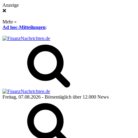
Anzeige
❌
Mehr »
Ad hoc-Mitteilungen
:
Freitag, 07.08.2026
- Börsentäglich über 12.000 News