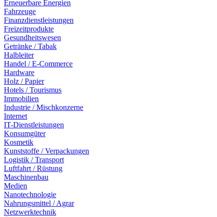
Erneuerbare Energien
Fahrzeuge
Finanzdienstleistungen
Freizeitprodukte
Gesundheitswesen
Getränke / Tabak
Halbleiter
Handel / E-Commerce
Hardware
Holz / Papier
Hotels / Tourismus
Immobilien
Industrie / Mischkonzerne
Internet
IT-Dienstleistungen
Konsumgüter
Kosmetik
Kunststoffe / Verpackungen
Logistik / Transport
Luftfahrt / Rüstung
Maschinenbau
Medien
Nanotechnologie
Nahrungsmittel / Agrar
Netzwerktechnik