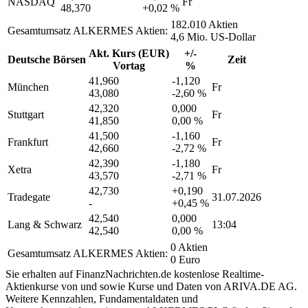
NASDAQ
Fr
48,370
+0,02 %
182.010 Aktien
Gesamtumsatz ALKERMES Aktien:
4,6 Mio. US-Dollar
Akt. Kurs (EUR)
+/-
Deutsche Börsen
Zeit
Vortag
%
41,960
-1,120
München
Fr
43,080
-2,60 %
42,320
0,000
Stuttgart
Fr
41,850
0,00 %
41,500
-1,160
Frankfurt
Fr
42,660
-2,72 %
42,390
-1,180
Xetra
Fr
43,570
-2,71 %
42,730
+0,190
Tradegate
31.07.2026
-
+0,45 %
42,540
0,000
Lang & Schwarz
13:04
42,540
0,00 %
0 Aktien
Gesamtumsatz ALKERMES Aktien:
0 Euro
Sie erhalten auf FinanzNachrichten.de kostenlose Realtime-
Aktienkurse von
und
sowie Kurse und Daten von
ARIVA.DE AG
.
Weitere Kennzahlen, Fundamentaldaten und