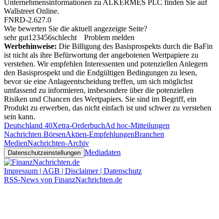
Unternehmensinformationen zu ALKERMES PLC finden Sie auf
Wallstreet Online
.
FNRD-2.627.0
Wie bewerten Sie die aktuell angezeigte Seite?
sehr gut
1
2
3
4
5
6
schlecht
Problem melden
Werbehinweise:
Die Billigung des Basisprospekts durch die BaFin
ist nicht als ihre Befürwortung der angebotenen Wertpapiere zu
verstehen. Wir empfehlen Interessenten und potenziellen Anlegern
den Basisprospekt und die Endgültigen Bedingungen zu lesen,
bevor sie eine Anlageentscheidung treffen, um sich möglichst
umfassend zu informieren, insbesondere über die potenziellen
Risiken und Chancen des Wertpapiers. Sie sind im Begriff, ein
Produkt zu erwerben, das nicht einfach ist und schwer zu verstehen
sein kann.
Deutschland 40
Xetra-Orderbuch
Ad hoc-Mitteilungen
Nachrichten Börsen
Aktien-Empfehlungen
Branchen
Medien
Nachrichten-Archiv
Mediadaten
Datenschutzeinstellungen
Impressum | AGB | Disclaimer | Datenschutz
RSS-News von FinanzNachrichten.de