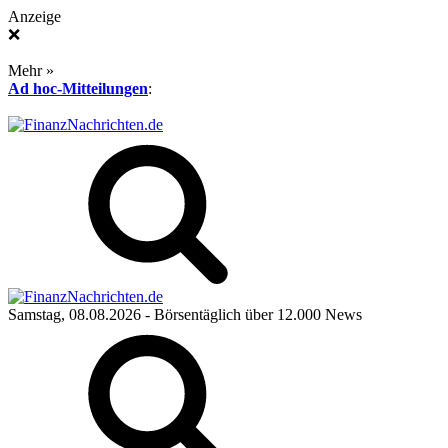
Anzeige
❌
Mehr »
Ad hoc-Mitteilungen
:
Samstag, 08.08.2026
- Börsentäglich über 12.000 News