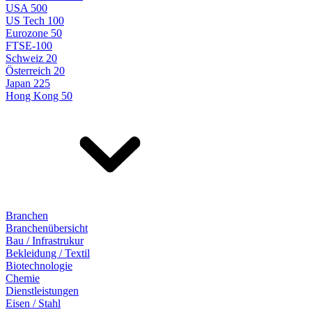
USA 500
US Tech 100
Eurozone 50
FTSE-100
Schweiz 20
Österreich 20
Japan 225
Hong Kong 50
Branchen
Branchenübersicht
Bau / Infrastrukur
Bekleidung / Textil
Biotechnologie
Chemie
Dienstleistungen
Eisen / Stahl