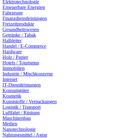
Elektrotechnologie
Erneuerbare Energien
Fahrzeuge
Finanzdienstleistungen
Freizeitprodukte
Gesundheitswesen
Getränke / Tabak
Halbleiter
Handel / E-Commerce
Hardware
Holz / Papier
Hotels / Tourismus
Immobilien
Industrie / Mischkonzerne
Internet
IT-Dienstleistungen
Konsumgüter
Kosmetik
Kunststoffe / Verpackungen
Logistik / Transport
Luftfahrt / Rüstung
Maschinenbau
Medien
Nanotechnologie
Nahrungsmittel / Agrar