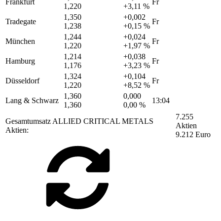
Frankfurt
Fr
1,220
+3,11 %
1,350
+0,002
Tradegate
Fr
1,238
+0,15 %
1,244
+0,024
München
Fr
1,220
+1,97 %
1,214
+0,038
Hamburg
Fr
1,176
+3,23 %
1,324
+0,104
Düsseldorf
Fr
1,220
+8,52 %
1,360
0,000
Lang & Schwarz
13:04
1,360
0,00 %
7.255
Gesamtumsatz ALLIED CRITICAL METALS
Aktien
Aktien:
9.212 Euro