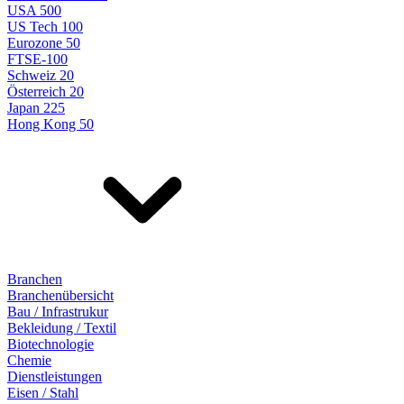
USA 500
US Tech 100
Eurozone 50
FTSE-100
Schweiz 20
Österreich 20
Japan 225
Hong Kong 50
Branchen
Branchenübersicht
Bau / Infrastrukur
Bekleidung / Textil
Biotechnologie
Chemie
Dienstleistungen
Eisen / Stahl