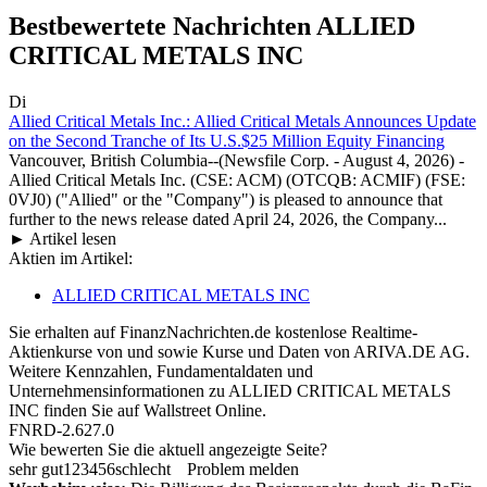
Bestbewertete Nachrichten ALLIED
CRITICAL METALS INC
Di
Allied Critical Metals Inc.: Allied Critical Metals Announces Update
on the Second Tranche of Its U.S.$25 Million Equity Financing
Vancouver, British Columbia--(Newsfile Corp. - August 4, 2026) -
Allied Critical Metals Inc. (CSE: ACM) (OTCQB: ACMIF) (FSE:
0VJ0) ("Allied" or the "Company") is pleased to announce that
further to the news release dated April 24, 2026, the Company...
► Artikel lesen
Aktien im Artikel:
ALLIED CRITICAL METALS INC
Sie erhalten auf FinanzNachrichten.de kostenlose Realtime-
Aktienkurse von
und
sowie Kurse und Daten von
ARIVA.DE AG
.
Weitere Kennzahlen, Fundamentaldaten und
Unternehmensinformationen zu ALLIED CRITICAL METALS
INC finden Sie auf
Wallstreet Online
.
FNRD-2.627.0
Wie bewerten Sie die aktuell angezeigte Seite?
sehr gut
1
2
3
4
5
6
schlecht
Problem melden