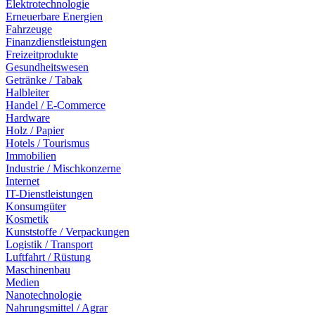
Elektrotechnologie
Erneuerbare Energien
Fahrzeuge
Finanzdienstleistungen
Freizeitprodukte
Gesundheitswesen
Getränke / Tabak
Halbleiter
Handel / E-Commerce
Hardware
Holz / Papier
Hotels / Tourismus
Immobilien
Industrie / Mischkonzerne
Internet
IT-Dienstleistungen
Konsumgüter
Kosmetik
Kunststoffe / Verpackungen
Logistik / Transport
Luftfahrt / Rüstung
Maschinenbau
Medien
Nanotechnologie
Nahrungsmittel / Agrar