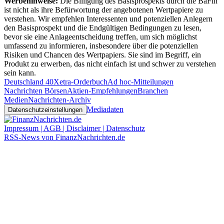
Werbehinweise:
Die Billigung des Basisprospekts durch die BaFin
ist nicht als ihre Befürwortung der angebotenen Wertpapiere zu
verstehen. Wir empfehlen Interessenten und potenziellen Anlegern
den Basisprospekt und die Endgültigen Bedingungen zu lesen,
bevor sie eine Anlageentscheidung treffen, um sich möglichst
umfassend zu informieren, insbesondere über die potenziellen
Risiken und Chancen des Wertpapiers. Sie sind im Begriff, ein
Produkt zu erwerben, das nicht einfach ist und schwer zu verstehen
sein kann.
Deutschland 40
Xetra-Orderbuch
Ad hoc-Mitteilungen
Nachrichten Börsen
Aktien-Empfehlungen
Branchen
Medien
Nachrichten-Archiv
Mediadaten
Datenschutzeinstellungen
Impressum | AGB | Disclaimer | Datenschutz
RSS-News von FinanzNachrichten.de