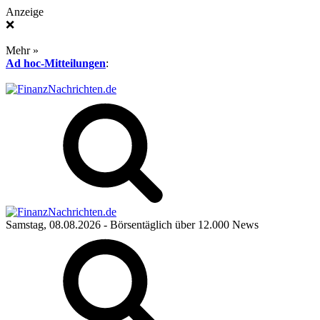
Anzeige
❌
Mehr »
Ad hoc-Mitteilungen
:
Samstag, 08.08.2026
- Börsentäglich über 12.000 News