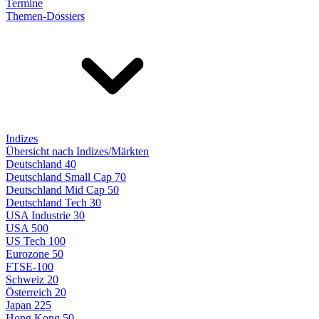
Termine
Themen-Dossiers
Indizes
Übersicht nach Indizes/Märkten
Deutschland 40
Deutschland Small Cap 70
Deutschland Mid Cap 50
Deutschland Tech 30
USA Industrie 30
USA 500
US Tech 100
Eurozone 50
FTSE-100
Schweiz 20
Österreich 20
Japan 225
Hong Kong 50