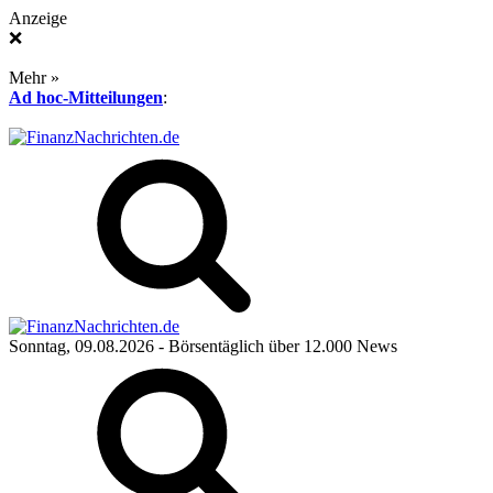
Anzeige
❌
Mehr »
Ad hoc-Mitteilungen
:
Sonntag, 09.08.2026
- Börsentäglich über 12.000 News