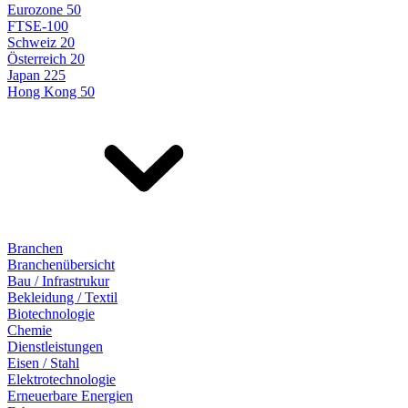
Eurozone 50
FTSE-100
Schweiz 20
Österreich 20
Japan 225
Hong Kong 50
Branchen
Branchenübersicht
Bau / Infrastrukur
Bekleidung / Textil
Biotechnologie
Chemie
Dienstleistungen
Eisen / Stahl
Elektrotechnologie
Erneuerbare Energien