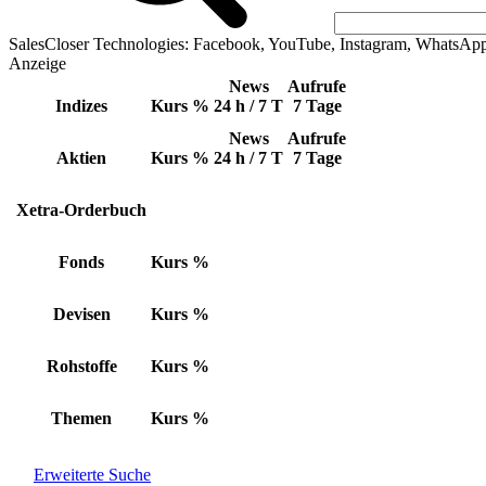
SalesCloser Technologies: Facebook, YouTube, Instagram, WhatsAp
Anzeige
News
Aufrufe
Indizes
Kurs
%
24 h / 7 T
7 Tage
News
Aufrufe
Aktien
Kurs
%
24 h / 7 T
7 Tage
Xetra-Orderbuch
Fonds
Kurs
%
Devisen
Kurs
%
Rohstoffe
Kurs
%
Themen
Kurs
%
Erweiterte Suche