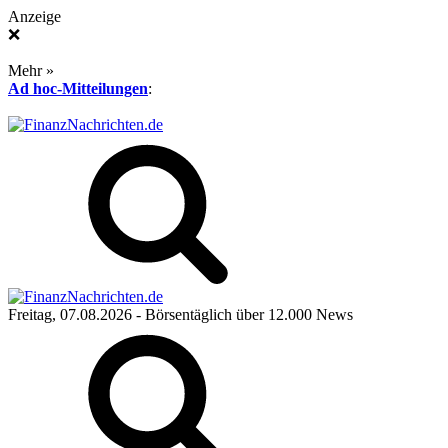
Anzeige
❌
Mehr »
Ad hoc-Mitteilungen
:
Freitag, 07.08.2026
- Börsentäglich über 12.000 News