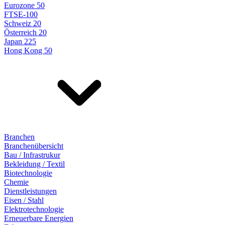
Eurozone 50
FTSE-100
Schweiz 20
Österreich 20
Japan 225
Hong Kong 50
Branchen
Branchenübersicht
Bau / Infrastrukur
Bekleidung / Textil
Biotechnologie
Chemie
Dienstleistungen
Eisen / Stahl
Elektrotechnologie
Erneuerbare Energien