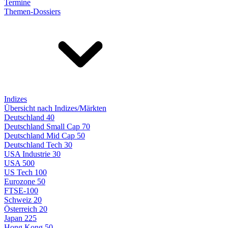
Termine
Themen-Dossiers
Indizes
Übersicht nach Indizes/Märkten
Deutschland 40
Deutschland Small Cap 70
Deutschland Mid Cap 50
Deutschland Tech 30
USA Industrie 30
USA 500
US Tech 100
Eurozone 50
FTSE-100
Schweiz 20
Österreich 20
Japan 225
Hong Kong 50