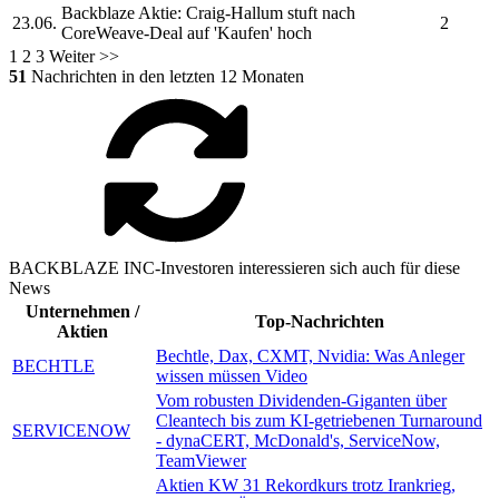
Backblaze
Aktie: Craig-Hallum stuft nach
23.06.
2
CoreWeave-Deal auf 'Kaufen' hoch
1
2
3
Weiter >>
51
Nachrichten in den letzten 12 Monaten
BACKBLAZE INC-Investoren interessieren sich auch für diese
News
Unternehmen /
Top-Nachrichten
Aktien
Bechtle, Dax, CXMT, Nvidia: Was Anleger
BECHTLE
wissen müssen Video
Vom robusten Dividenden-Giganten über
Cleantech bis zum KI-getriebenen Turnaround
SERVICENOW
- dynaCERT, McDonald's, ServiceNow,
TeamViewer
Aktien KW 31 Rekordkurs trotz Irankrieg,