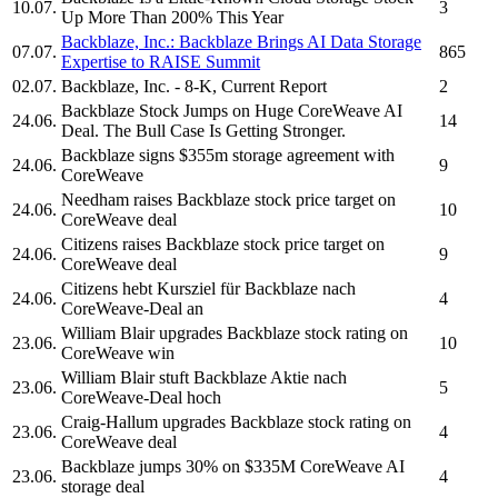
10.07.
3
Up More Than 200% This Year
Backblaze, Inc.
:
Backblaze
Brings AI Data Storage
07.07.
865
Expertise to RAISE Summit
02.07.
Backblaze, Inc.
- 8-K, Current Report
2
Backblaze
Stock Jumps on Huge CoreWeave AI
24.06.
14
Deal. The Bull Case Is Getting Stronger.
Backblaze
signs $355m storage agreement with
24.06.
9
CoreWeave
Needham raises
Backblaze
stock price target on
24.06.
10
CoreWeave deal
Citizens raises
Backblaze
stock price target on
24.06.
9
CoreWeave deal
Citizens hebt Kursziel für
Backblaze
nach
24.06.
4
CoreWeave-Deal an
William Blair upgrades
Backblaze
stock rating on
23.06.
10
CoreWeave win
William Blair stuft
Backblaze
Aktie nach
23.06.
5
CoreWeave-Deal hoch
Craig-Hallum upgrades
Backblaze
stock rating on
23.06.
4
CoreWeave deal
Backblaze
jumps 30% on $335M CoreWeave AI
23.06.
4
storage deal