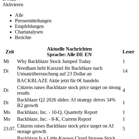
Aktivieren
Alle
Pressemitteilungen
Empfehlungen
Chartanalysen
Berichte
Aktuelle Nachrichten
Zeit
Leser
Sprache:
Alle
DE
EN
Mi
Why
Backblaze
Stock Jumped Today
1
Needham hebt Kursziel für
Backblaze
nach
Di
14
Umsatzüberraschung auf 23 Dollar an
BACKBLAZE
Aktie jetzt für 0€ handeln
Citizens raises
Backblaze
stock price target on strong
Di
4
results
Backblaze
Q2 2026 slides: AI strategy drives 34%
Di
1
B2 growth
Mo
Backblaze, Inc.
- 10-Q, Quarterly Report
1
Mo
Backblaze, Inc.
- 8-K, Current Report
1
Citizens raises
Backblaze
stock price target on AI
23.07.
5
storage growth
Backblaze
Is a Little-Known Cloud Storage Stock