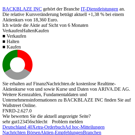
BACKBLAZE INC
gehört der Branche
IT-Dienstleistungen
an.
Die relative Kursveränderung beträgt aktuell
+1,38 %
bei einem
Aktienkurs von
18,360
Euro.
Ich würde die Aktie auf Sicht von 6 Monaten
Verkaufen
Halten
Kaufen
■ Verkaufen
■ Halten
■ Kaufen
Sie erhalten auf FinanzNachrichten.de kostenlose Realtime-
Aktienkurse von
und
sowie Kurse und Daten von
ARIVA.DE AG
.
Weitere Kennzahlen, Fundamentaldaten und
Unternehmensinformationen zu BACKBLAZE INC finden Sie auf
Wallstreet Online
.
FNRD-2.627.0
Wie bewerten Sie die aktuell angezeigte Seite?
sehr gut
1
2
3
4
5
6
schlecht
Problem melden
Deutschland 40
Xetra-Orderbuch
Ad hoc-Mitteilungen
Nachrichten Börsen
Aktien-Empfehlungen
Branchen