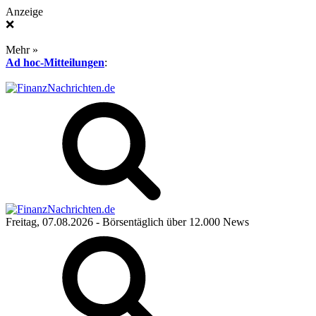
Anzeige
❌
Mehr »
Ad hoc-Mitteilungen
:
Freitag, 07.08.2026
- Börsentäglich über 12.000 News