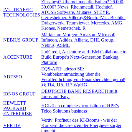
Zinsangst? Übernehmen die Bullen? 26.000,
30.000? News. Rheinmetall. Hochtief.
IVU TRAFFIC
ATOSS Software. Mutares. STEYR.
TECHNOLOGIES
Gerresheimer. Villeroy&Boch. IVU. Bechtle.
Drägerwerk. Teamviewer. Mercedes. AMG.
Krones. Nemetschek. R
Märkte am Morgen: Amazon, Microsoft,
NEBIUS GROUP
Infineon, Adidas, Allianz, DHL Group,
Nebius, ASML
UniCredit, Accenture and IBM Collaborate to
ACCENTURE
Build Europe's Next-Generation Banking
Platform
EQS-AFR: adesso SE:
Vorabbekanntmachung über die
ADESSO
Veröffentlichung von Finanzberichten gemäß
§§ 114, 115, 117 WpHG
DEUTSCHE BANK RESEARCH stuft
IONOS GROUP
Ionos auf 'Buy'
HEWLETT
HCLTech completes acquisition of HPE's
PACKARD
Telco Solutions business
ENTERPRISE
Vertiv: Profiteur des KI-Booms - wie der
VERTIV
Konzern die Grenzen der Energieversorger
umgeht