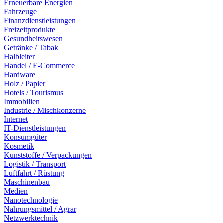
Erneuerbare Energien
Fahrzeuge
Finanzdienstleistungen
Freizeitprodukte
Gesundheitswesen
Getränke / Tabak
Halbleiter
Handel / E-Commerce
Hardware
Holz / Papier
Hotels / Tourismus
Immobilien
Industrie / Mischkonzerne
Internet
IT-Dienstleistungen
Konsumgüter
Kosmetik
Kunststoffe / Verpackungen
Logistik / Transport
Luftfahrt / Rüstung
Maschinenbau
Medien
Nanotechnologie
Nahrungsmittel / Agrar
Netzwerktechnik