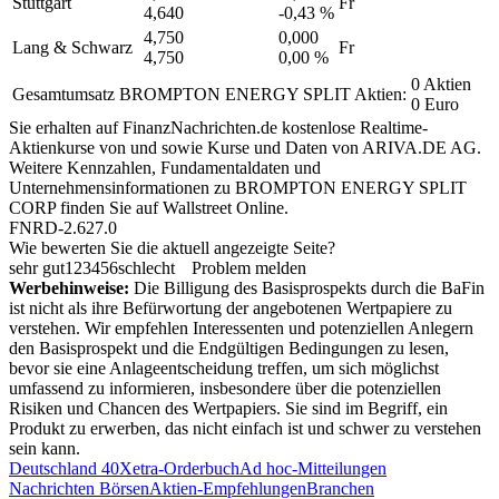
Stuttgart
Fr
4,640
-0,43 %
4,750
0,000
Lang & Schwarz
Fr
4,750
0,00 %
0 Aktien
Gesamtumsatz BROMPTON ENERGY SPLIT Aktien:
0 Euro
Sie erhalten auf FinanzNachrichten.de kostenlose Realtime-
Aktienkurse von
und
sowie Kurse und Daten von
ARIVA.DE AG
.
Weitere Kennzahlen, Fundamentaldaten und
Unternehmensinformationen zu BROMPTON ENERGY SPLIT
CORP finden Sie auf
Wallstreet Online
.
FNRD-2.627.0
Wie bewerten Sie die aktuell angezeigte Seite?
sehr gut
1
2
3
4
5
6
schlecht
Problem melden
Werbehinweise:
Die Billigung des Basisprospekts durch die BaFin
ist nicht als ihre Befürwortung der angebotenen Wertpapiere zu
verstehen. Wir empfehlen Interessenten und potenziellen Anlegern
den Basisprospekt und die Endgültigen Bedingungen zu lesen,
bevor sie eine Anlageentscheidung treffen, um sich möglichst
umfassend zu informieren, insbesondere über die potenziellen
Risiken und Chancen des Wertpapiers. Sie sind im Begriff, ein
Produkt zu erwerben, das nicht einfach ist und schwer zu verstehen
sein kann.
Deutschland 40
Xetra-Orderbuch
Ad hoc-Mitteilungen
Nachrichten Börsen
Aktien-Empfehlungen
Branchen