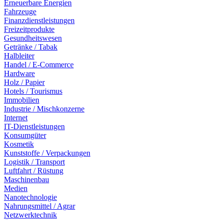
Erneuerbare Energien
Fahrzeuge
Finanzdienstleistungen
Freizeitprodukte
Gesundheitswesen
Getränke / Tabak
Halbleiter
Handel / E-Commerce
Hardware
Holz / Papier
Hotels / Tourismus
Immobilien
Industrie / Mischkonzerne
Internet
IT-Dienstleistungen
Konsumgüter
Kosmetik
Kunststoffe / Verpackungen
Logistik / Transport
Luftfahrt / Rüstung
Maschinenbau
Medien
Nanotechnologie
Nahrungsmittel / Agrar
Netzwerktechnik