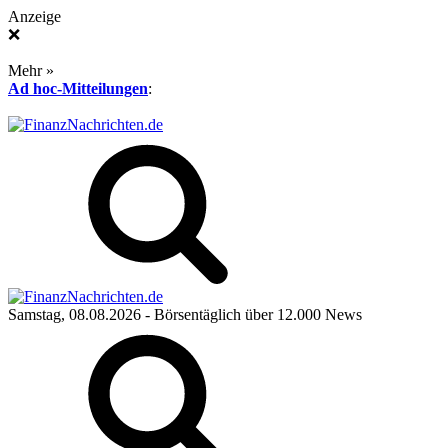
Anzeige
❌
Mehr »
Ad hoc-Mitteilungen
:
Samstag, 08.08.2026
- Börsentäglich über 12.000 News