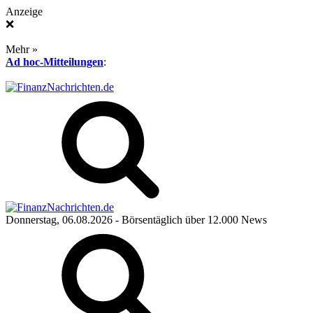
Anzeige
❌
Mehr »
Ad hoc-Mitteilungen
:
Donnerstag, 06.08.2026
- Börsentäglich über 12.000 News