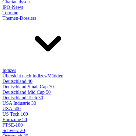
Chartanalysen
IPO-News
Termine
Themen-Dossiers
Indizes
Übersicht nach Indizes/Märkten
Deutschland 40
Deutschland Small Cap 70
Deutschland Mid Cap 50
Deutschland Tech 30
USA Industrie 30
USA 500
US Tech 100
Eurozone 50
FTSE-100
Schweiz 20
Österreich 20