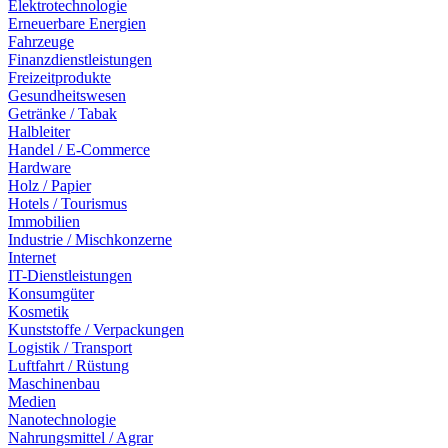
Elektrotechnologie
Erneuerbare Energien
Fahrzeuge
Finanzdienstleistungen
Freizeitprodukte
Gesundheitswesen
Getränke / Tabak
Halbleiter
Handel / E-Commerce
Hardware
Holz / Papier
Hotels / Tourismus
Immobilien
Industrie / Mischkonzerne
Internet
IT-Dienstleistungen
Konsumgüter
Kosmetik
Kunststoffe / Verpackungen
Logistik / Transport
Luftfahrt / Rüstung
Maschinenbau
Medien
Nanotechnologie
Nahrungsmittel / Agrar