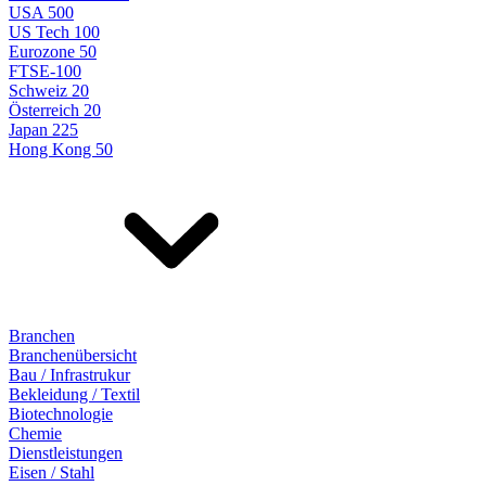
USA 500
US Tech 100
Eurozone 50
FTSE-100
Schweiz 20
Österreich 20
Japan 225
Hong Kong 50
Branchen
Branchenübersicht
Bau / Infrastrukur
Bekleidung / Textil
Biotechnologie
Chemie
Dienstleistungen
Eisen / Stahl