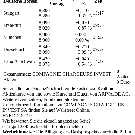
Deutsche Börsen
Zeit
Vortag
%
8,390
+0,110
Stuttgart
13:47
8,280
+1,33 %
8,090
+0,070
Frankfurt
09:55
8,020
+0,87 %
8,900
0,000
München
08:02
8,900
0,00 %
8,340
+0,250
Düsseldorf
09:52
8,090
+3,09 %
8,420
+0,045
Lang & Schwarz
14:22
8,375
+0,54 %
0
Gesamtumsatz COMPAGNIE CHARGEURS INVEST
Aktien
Aktien:
0 Euro
Sie erhalten auf FinanzNachrichten.de kostenlose Realtime-
Aktienkurse von
und
sowie Kurse und Daten von
ARIVA.DE AG
.
Weitere Kennzahlen, Fundamentaldaten und
Unternehmensinformationen zu COMPAGNIE CHARGEURS
INVEST SA finden Sie auf
Wallstreet Online
.
FNRD-2.627.0
Wie bewerten Sie die aktuell angezeigte Seite?
sehr gut
1
2
3
4
5
6
schlecht
Problem melden
Werbehinweise:
Die Billigung des Basisprospekts durch die BaFin